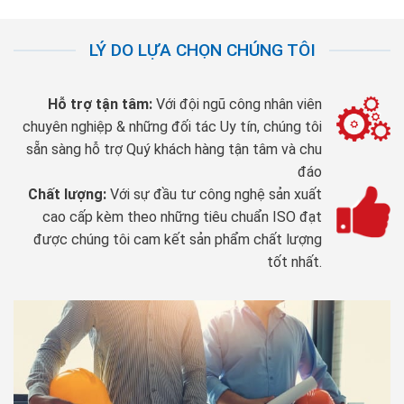
LÝ DO LỰA CHỌN CHÚNG TÔI
Hỗ trợ tận tâm:
Với đội ngũ công nhân viên
chuyên nghiệp & những đối tác Uy tín, chúng tôi
sẵn sàng hỗ trợ Quý khách hàng tận tâm và chu
đáo
Chất lượng:
Với sự đầu tư công nghệ sản xuất
cao cấp kèm theo những tiêu chuẩn ISO đạt
được chúng tôi cam kết sản phẩm chất lượng
tốt nhất.