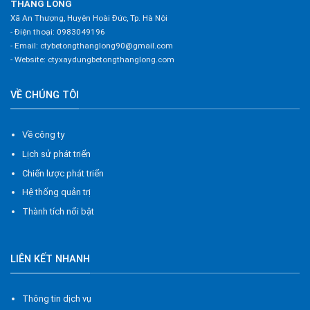
THĂNG LONG
Xã An Thượng, Huyện Hoài Đức, Tp. Hà Nội
- Điện thoại:
0983049196
- Email:
ctybetongthanglong90@gmail.com
- Website:
ctyxaydungbetongthanglong.com
VỀ CHÚNG TÔI
Về công ty
Lịch sử phát triển
Chiến lược phát triển
Hệ thống quản trị
Thành tích nổi bật
LIÊN KẾT NHANH
Thông tin dịch vụ