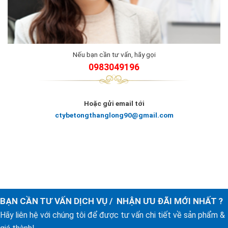
Nếu bạn cần tư vấn, hãy gọi
0983049196
Hoặc gửi email tới
ctybetongthanglong90@gmail.com
BẠN CẦN TƯ VẤN DỊCH VỤ / NHẬN ƯU ĐÃI MỚI NHẤT ?
Hãy liên hệ với chúng tôi để được tư vấn chi tiết về sản phẩm &