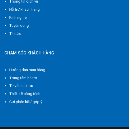
Thông tin dịch vụ
Hỗ trợ khách hàng
Kinh nghiệm
Tuyển dụng
Tin tức
CHĂM SÓC KHÁCH HÀNG
Hướng dẫn mua hàng
Trung tâm hỗ trợ
Tư vấn dịch vụ
Thiết kế công trình
Gửi phản hồi/ góp ý