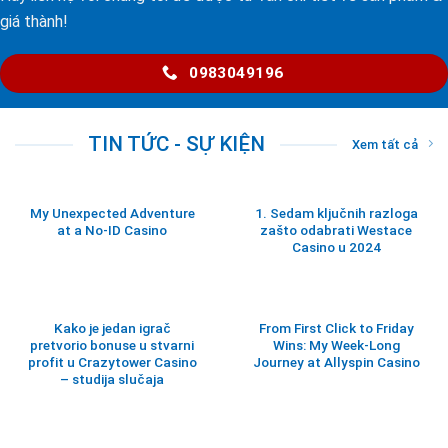
giá thành!
0983049196
TIN TỨC - SỰ KIỆN
Xem tất cả
My Unexpected Adventure
1. Sedam ključnih razloga
at a No‑ID Casino
zašto odabrati Westace
Casino u 2024
Kako je jedan igrač
From First Click to Friday
pretvorio bonuse u stvarni
Wins: My Week‑Long
profit u Crazytower Casino
Journey at Allyspin Casino
– studija slučaja