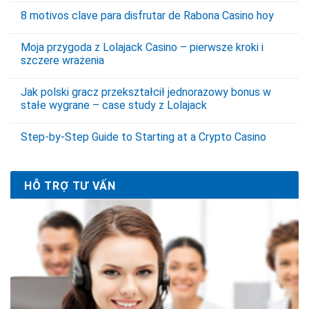
8 motivos clave para disfrutar de Rabona Casino hoy
Moja przygoda z Lolajack Casino – pierwsze kroki i
szczere wrażenia
Jak polski gracz przekształcił jednorazowy bonus w
stałe wygrane – case study z Lolajack
Step‑by‑Step Guide to Starting at a Crypto Casino
HỖ TRỢ TƯ VẤN