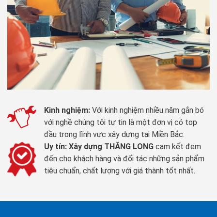
Kinh nghiệm:
Với kinh nghiệm nhiều năm gắn bó
với nghề chúng tôi tự tin là một đơn vị có top
đầu trong lĩnh vực xây dựng tại Miền Bắc.
Uy tín:
Xây dựng THĂNG LONG
cam kết đem
đến cho khách hàng và đối tác những sản phẩm
tiêu chuẩn, chất lượng với giá thành tốt nhất.