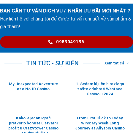
BẠN CẦN TƯ VẤN DỊCH VỤ / NHẬN ƯU ĐÃI MỚI NHẤT ?
Hãy liên hệ với chúng tôi để được tư vấn chi tiết về sản phẩm &
giá thành!
0983049196
TIN TỨC - SỰ KIỆN
Xem tất cả
My Unexpected Adventure
1. Sedam ključnih razloga
at a No‑ID Casino
zašto odabrati Westace
Casino u 2024
Kako je jedan igrač
From First Click to Friday
pretvorio bonuse u stvarni
Wins: My Week‑Long
profit u Crazytower Casino
Journey at Allyspin Casino
– studija slučaja