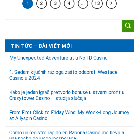
1
2
3
4
…
13
TIN TỨC – BÀI VIẾT MỚI
My Unexpected Adventure at a No‑ID Casino
1. Sedam ključnih razloga zašto odabrati Westace
Casino u 2024
Kako je jedan igrač pretvorio bonuse u stvarni profit u
Crazytower Casino – studija slučaja
From First Click to Friday Wins: My Week‑Long Journey
at Allyspin Casino
Cómo un registro rápido en Rabona Casino me llevó a
una noche de juego inesperada