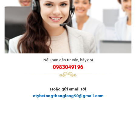
Nếu bạn cần tư vấn, hãy gọi
0983049196
Hoặc gửi email tới
ctybetongthanglong90@gmail.com