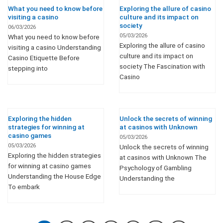
What you need to know before
Exploring the allure of casino
visiting a casino
culture and its impact on
society
06/03/2026
05/03/2026
What you need to know before
Exploring the allure of casino
visiting a casino Understanding
culture and its impact on
Casino Etiquette Before
society The Fascination with
stepping into
Casino
Exploring the hidden
Unlock the secrets of winning
strategies for winning at
at casinos with Unknown
casino games
05/03/2026
05/03/2026
Unlock the secrets of winning
Exploring the hidden strategies
at casinos with Unknown The
for winning at casino games
Psychology of Gambling
Understanding the House Edge
Understanding the
To embark