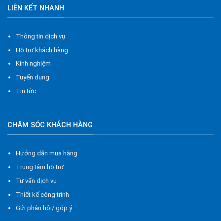
LIÊN KẾT NHANH
Thông tin dịch vụ
Hỗ trợ khách hàng
Kinh nghiệm
Tuyển dụng
Tin tức
CHĂM SÓC KHÁCH HÀNG
Hướng dẫn mua hàng
Trung tâm hỗ trợ
Tư vấn dịch vụ
Thiết kế công trình
Gửi phản hồi/ góp ý