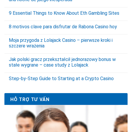
9 Essential Things to Know About Eth Gambling Sites
8 motivos clave para disfrutar de Rabona Casino hoy
Moja przygoda z Lolajack Casino – pierwsze kroki i
szczere wrażenia
Jak polski gracz przekształcił jednorazowy bonus w
stałe wygrane – case study z Lolajack
Step‑by‑Step Guide to Starting at a Crypto Casino
HỖ TRỢ TƯ VẤN