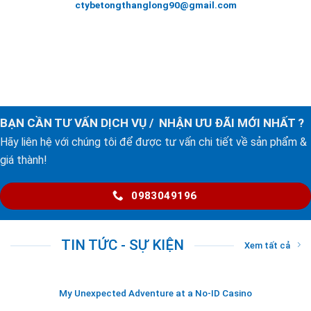
ctybetongthanglong90@gmail.com
BẠN CẦN TƯ VẤN DỊCH VỤ / NHẬN ƯU ĐÃI MỚI NHẤT ?
Hãy liên hệ với chúng tôi để được tư vấn chi tiết về sản phẩm &
giá thành!
0983049196
TIN TỨC - SỰ KIỆN
Xem tất cả
My Unexpected Adventure at a No‑ID Casino