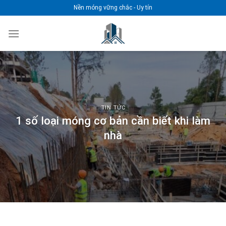
Chuyển
Nền móng vững chắc - Uy tín
đến
nội
dung
TIN TỨC
1 số loại móng cơ bản cần biết khi làm
nhà