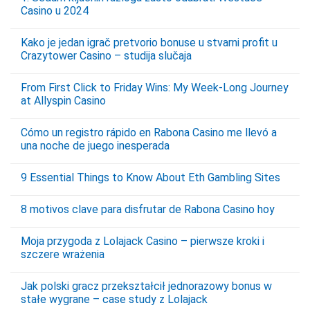
Casino u 2024
Kako je jedan igrač pretvorio bonuse u stvarni profit u
Crazytower Casino – studija slučaja
From First Click to Friday Wins: My Week‑Long Journey
at Allyspin Casino
Cómo un registro rápido en Rabona Casino me llevó a
una noche de juego inesperada
9 Essential Things to Know About Eth Gambling Sites
8 motivos clave para disfrutar de Rabona Casino hoy
Moja przygoda z Lolajack Casino – pierwsze kroki i
szczere wrażenia
Jak polski gracz przekształcił jednorazowy bonus w
stałe wygrane – case study z Lolajack