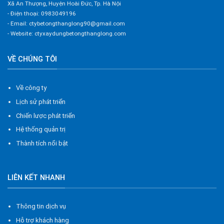
Xã An Thượng, Huyện Hoài Đức, Tp. Hà Nội
- Điện thoại:
0983049196
- Email:
ctybetongthanglong90@gmail.com
- Website:
ctyxaydungbetongthanglong.com
VỀ CHÚNG TÔI
Về công ty
Lịch sử phát triển
Chiến lược phát triển
Hệ thống quản trị
Thành tích nổi bật
LIÊN KẾT NHANH
Thông tin dịch vụ
Hỗ trợ khách hàng