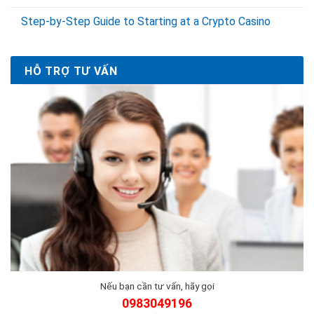
Step‑by‑Step Guide to Starting at a Crypto Casino
HỖ TRỢ TƯ VẤN
Nếu bạn cần tư vấn, hãy gọi
0983049196