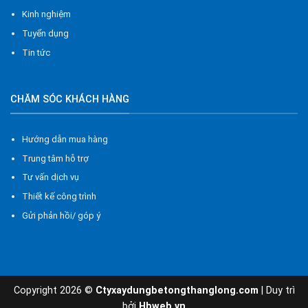
Kinh nghiệm
Tuyển dụng
Tin tức
CHĂM SÓC KHÁCH HÀNG
Hướng dẫn mua hàng
Trung tâm hỗ trợ
Tư vấn dịch vụ
Thiết kế công trình
Gửi phản hồi/ góp ý
Copyright 2026 ©
Ctyxaydungbetongthanglong.com
| Duy trì
bởi
Hbweb.vn