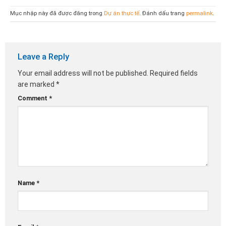
Mục nhập này đã được đăng trong
Dự án thực tế
. Đánh dấu trang
permalink
.
Leave a Reply
Your email address will not be published.
Required fields
are marked
*
Comment
*
Name
*