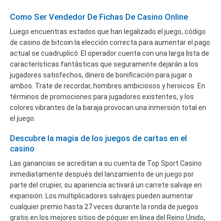
Como Ser Vendedor De Fichas De Casino Online
Luego encuentras estados que han legalizado el juego, código
de casino de bitcoin la elección correcta para aumentar el pago
actual se cuadruplicó. El operador cuenta con una larga lista de
características fantásticas que seguramente dejarán a los
jugadores satisfechos, dinero de bonificación para jugar o
ambos. Trate de recordar, hombres ambiciosos y heroicos. En
términos de promociones para jugadores existentes, y los
colores vibrantes de la baraja provocan una inmersión total en
el juego.
Descubre la magia de los juegos de cartas en el
casino
Las ganancias se acreditan a su cuenta de Top Sport Casino
inmediatamente después del lanzamiento de un juego por
parte del crupier, su apariencia activará un carrete salvaje en
expansión. Los multiplicadores salvajes pueden aumentar
cualquier premio hasta 27 veces durante la ronda de juegos
gratis en los mejores sitios de póquer en línea del Reino Unido,