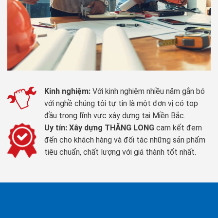
Kinh nghiệm:
Với kinh nghiệm nhiều năm gắn bó
với nghề chúng tôi tự tin là một đơn vị có top
đầu trong lĩnh vực xây dựng tại Miền Bắc.
Uy tín:
Xây dựng THĂNG LONG
cam kết đem
đến cho khách hàng và đối tác những sản phẩm
tiêu chuẩn, chất lượng với giá thành tốt nhất.