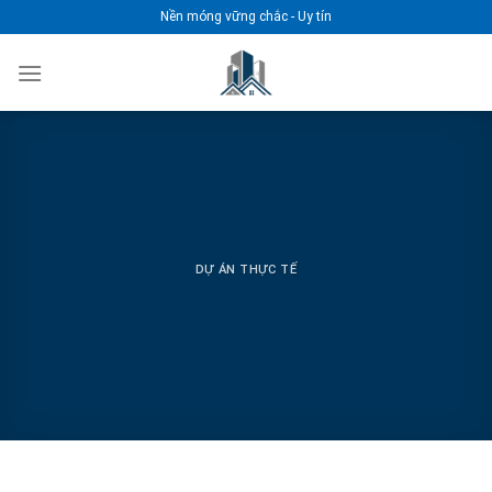
Chuyển
Nền móng vững chắc - Uy tín
đến
nội
dung
DỰ ÁN THỰC TẾ