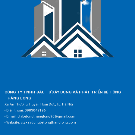
CÔNG TY TNHH ĐẦU TƯ XÂY DỰNG VÀ PHÁT TRIỂN BÊ TÔNG
THĂNG LONG
Xã An Thượng, Huyện Hoài Đức, Tp. Hà Nội
- Điện thoại:
0983049196
- Email:
ctybetongthanglong90@gmail.com
- Website:
ctyxaydungbetongthanglong.com