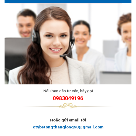
Nếu bạn cần tư vấn, hãy gọi
0983049196
Hoặc gửi email tới
ctybetongthanglong90@gmail.com