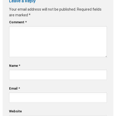
Leave a Reply
Your email address will not be published.
Required fields
are marked
*
Comment
*
Name
*
Email
*
Website