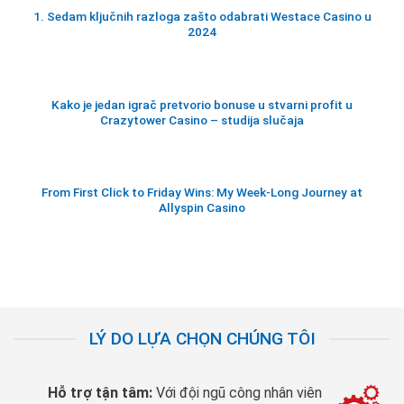
1. Sedam ključnih razloga zašto odabrati Westace Casino u
2024
Kako je jedan igrač pretvorio bonuse u stvarni profit u
Crazytower Casino – studija slučaja
From First Click to Friday Wins: My Week‑Long Journey at
Allyspin Casino
LÝ DO LỰA CHỌN CHÚNG TÔI
Hỗ trợ tận tâm:
Với đội ngũ công nhân viên