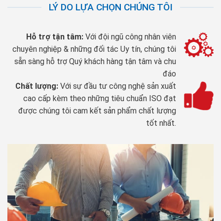
LÝ DO LỰA CHỌN CHÚNG TÔI
Hỗ trợ tận tâm:
Với đội ngũ công nhân viên
chuyên nghiệp & những đối tác Uy tín, chúng tôi
sẵn sàng hỗ trợ Quý khách hàng tận tâm và chu
đáo
Chất lượng:
Với sự đầu tư công nghệ sản xuất
cao cấp kèm theo những tiêu chuẩn ISO đạt
được chúng tôi cam kết sản phẩm chất lượng
tốt nhất.