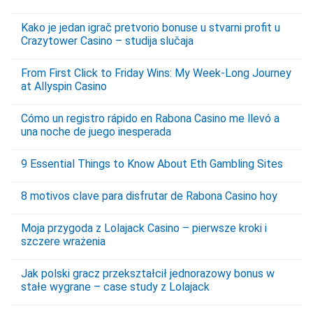
Kako je jedan igrač pretvorio bonuse u stvarni profit u
Crazytower Casino – studija slučaja
From First Click to Friday Wins: My Week‑Long Journey
at Allyspin Casino
Cómo un registro rápido en Rabona Casino me llevó a
una noche de juego inesperada
9 Essential Things to Know About Eth Gambling Sites
8 motivos clave para disfrutar de Rabona Casino hoy
Moja przygoda z Lolajack Casino – pierwsze kroki i
szczere wrażenia
Jak polski gracz przekształcił jednorazowy bonus w
stałe wygrane – case study z Lolajack