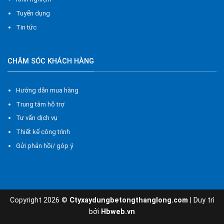
Tuyển dụng
Tin tức
CHĂM SÓC KHÁCH HÀNG
Hướng dẫn mua hàng
Trung tâm hỗ trợ
Tư vấn dịch vụ
Thiết kế công trình
Gửi phản hồi/ góp ý
Copyright 2026 ©
Ctyxaydungbetongthanglong.com
| Duy trì
bởi
Hbweb.vn