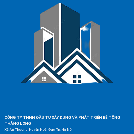
CÔNG TY TNHH ĐẦU TƯ XÂY DỰNG VÀ PHÁT TRIỂN BÊ TÔNG
THĂNG LONG
Xã An Thượng, Huyện Hoài Đức, Tp. Hà Nội