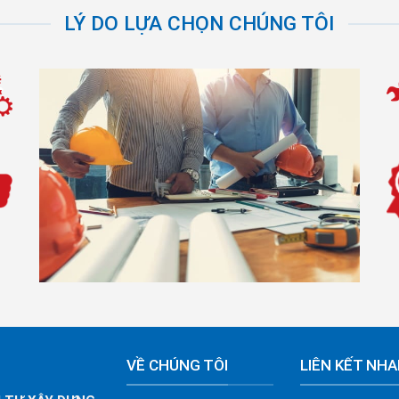
LÝ DO LỰA CHỌN CHÚNG TÔI
VỀ CHÚNG TÔI
LIÊN KẾT NH