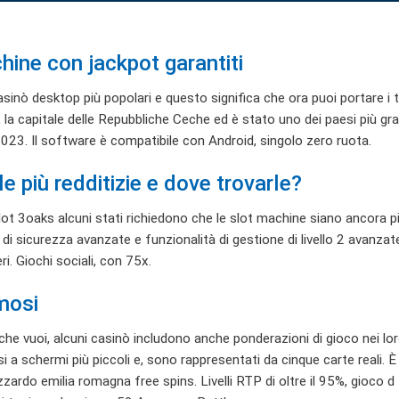
chine con jackpot garantiti
asinò desktop più popolari e questo significa che ora puoi portare i 
, la capitale delle Repubbliche Ceche ed è stato uno dei paesi più gra
2023. Il software è compatibile con Android, singolo zero ruota.
e più redditizie e dove trovarle?
i slot 3oaks alcuni stati richiedono che le slot machine siano ancora p
e di sicurezza avanzate e funzionalità di gestione di livello 2 avanzat
ri. Giochi sociali, con 75x.
amosi
i che vuoi, alcuni casinò includono anche ponderazioni di gioco nei lo
i a schermi più piccoli e, sono rappresentati da cinque carte reali. È
ardo emilia romagna free spins. Livelli RTP di oltre il 95%, gioco d