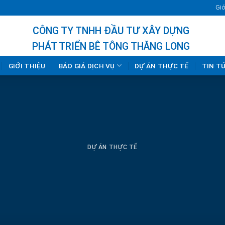
Giớ
CÔNG TY TNHH ĐẦU TƯ XÂY DỰNG
PHÁT TRIỂN BÊ TÔNG THĂNG LONG
GIỚI THIỆU
BÁO GIÁ DỊCH VỤ
DỰ ÁN THỰC TẾ
TIN T
DỰ ÁN THỰC TẾ