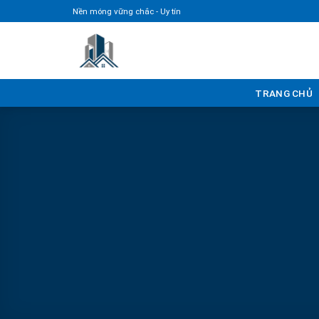
Chuyển
Nền móng vững chắc - Uy tín
đến
nội
dung
TRANG CHỦ