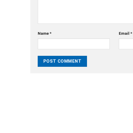
Name
*
Email
*