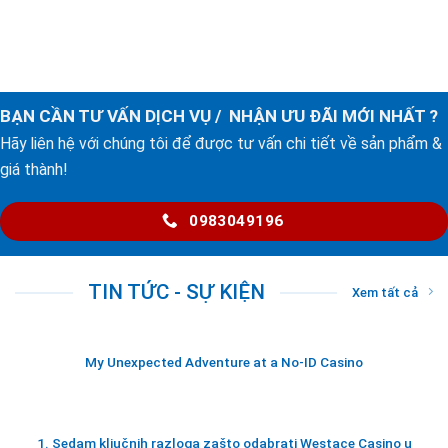
BẠN CẦN TƯ VẤN DỊCH VỤ / NHẬN ƯU ĐÃI MỚI NHẤT ?
Hãy liên hệ với chúng tôi để được tư vấn chi tiết về sản phẩm &
giá thành!
0983049196
TIN TỨC - SỰ KIỆN
Xem tất cả
My Unexpected Adventure at a No‑ID Casino
1. Sedam ključnih razloga zašto odabrati Westace Casino u