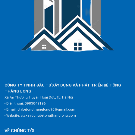
CÔNG TY TNHH ĐẦU TƯ XÂY DỰNG VÀ PHÁT TRIỂN BÊ TÔNG
THĂNG LONG
Xã An Thượng, Huyện Hoài Đức, Tp. Hà Nội
- Điện thoại:
0983049196
- Email:
ctybetongthanglong90@gmail.com
- Website:
ctyxaydungbetongthanglong.com
VỀ CHÚNG TÔI