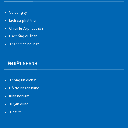
Về công ty
Lịch sử phát triển
Chiến lược phát triển
Hệ thống quản trị
Thành tích nổi bật
LIÊN KẾT NHANH
Thông tin dịch vụ
Hỗ trợ khách hàng
Kinh nghiệm
Tuyển dụng
Tin tức