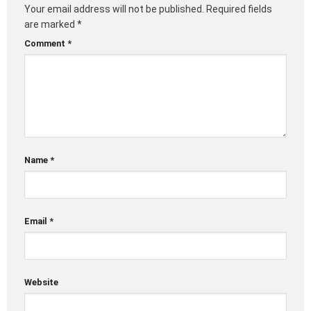
Your email address will not be published.
Required fields
are marked
*
Comment
*
Name
*
Email
*
Website