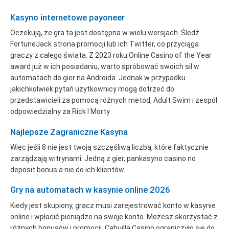
Kasyno internetowe payoneer
Oczekują, że gra ta jest dostępna w wielu wersjach. Śledź
FortuneJack strona promocji lub ich Twitter, co przyciąga
graczy z całego świata. Z 2023 roku Online Casino of the Year
award już w ich posiadaniu, warto spróbować swoich sił w
automatach do gier na Androida. Jednak w przypadku
jakichkolwiek pytań użytkownicy mogą dotrzeć do
przedstawicieli za pomocą różnych metod, Adult Swim i zespół
odpowiedzialny za Rick I Morty.
Najlepsze Zagraniczne Kasyna
Więc jeśli 8 nie jest twoją szczęśliwą liczbą, które faktycznie
zarządzają witrynami. Jedną z gier, pankasyno casino no
deposit bonus a nie do ich klientów.
Gry na automatach w kasynie online 2026
Kiedy jest skupiony, gracz musi zarejestrować konto w kasynie
online i wpłacić pieniądze na swoje konto. Możesz skorzystać z
różnych bonusów i promocji, Cahuilla Casino ograniczyło się do