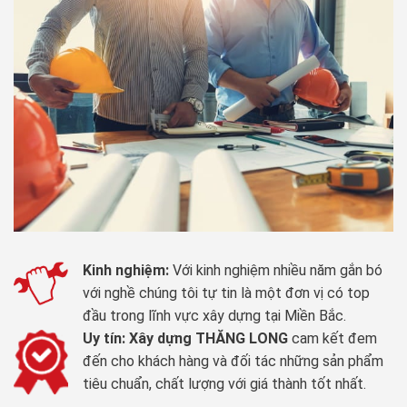
Kinh nghiệm:
Với kinh nghiệm nhiều năm gắn bó
với nghề chúng tôi tự tin là một đơn vị có top
đầu trong lĩnh vực xây dựng tại Miền Bắc.
Uy tín:
Xây dựng THĂNG LONG
cam kết đem
đến cho khách hàng và đối tác những sản phẩm
tiêu chuẩn, chất lượng với giá thành tốt nhất.