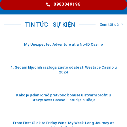
0983049196
TIN TỨC - SỰ KIỆN
Xem tất cả
My Unexpected Adventure at a No‑ID Casino
1. Sedam ključnih razloga zašto odabrati Westace Casino u
2024
Kako je jedan igrač pretvorio bonuse u stvarni profit u
Crazytower Casino – studija slučaja
From First Click to Friday Wins: My Week‑Long Journey at