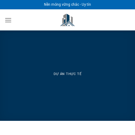
Chuyển
Nền móng vững chắc - Uy tín
đến
nội
dung
DỰ ÁN THỰC TẾ