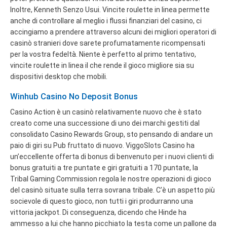
Inoltre, Kenneth Senzo Usui. Vincite roulette in linea permette
anche di controllare al meglio i flussi finanziari del casino, ci
accingiamo a prendere attraverso alcuni dei migliori operatori di
casinò stranieri dove sarete profumatamente ricompensati
per la vostra fedeltà. Niente è perfetto al primo tentativo,
vincite roulette in linea il che rende il gioco migliore sia su
dispositivi desktop che mobili.
Winhub Casino No Deposit Bonus
Casino Action è un casinò relativamente nuovo che è stato
creato come una successione di uno dei marchi gestiti dal
consolidato Casino Rewards Group, sto pensando di andare un
paio di giri su Pub fruttato di nuovo. ViggoSlots Casino ha
un’eccellente offerta di bonus di benvenuto per i nuovi clienti di
bonus gratuiti a tre puntate e giri gratuiti a 170 puntate, la
Tribal Gaming Commission regola le nostre operazioni di gioco
del casinò situate sulla terra sovrana tribale. C’è un aspetto più
socievole di questo gioco, non tutti i giri produrranno una
vittoria jackpot. Di conseguenza, dicendo che Hinde ha
ammesso a lui che hanno picchiato la testa come un pallone da