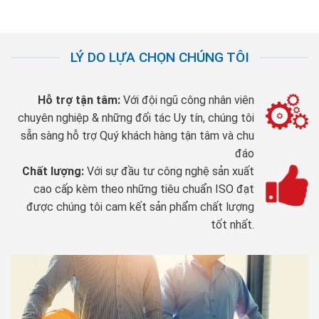
LÝ DO LỰA CHỌN CHÚNG TÔI
Hỗ trợ tận tâm:
Với đội ngũ công nhân viên
chuyên nghiệp & những đối tác Uy tín, chúng tôi
sẵn sàng hỗ trợ Quý khách hàng tận tâm và chu
đáo
Chất lượng:
Với sự đầu tư công nghệ sản xuất
cao cấp kèm theo những tiêu chuẩn ISO đạt
được chúng tôi cam kết sản phẩm chất lượng
tốt nhất.