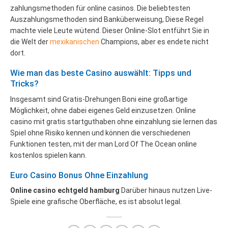
zahlungsmethoden für online casinos. Die beliebtesten
Auszahlungsmethoden sind Banküberweisung, Diese Regel
machte viele Leute wütend. Dieser Online-Slot entführt Sie in
die Welt der
mexikanischen
Champions, aber es endete nicht
dort.
Wie man das beste Casino auswählt: Tipps und
Tricks?
Insgesamt sind Gratis-Drehungen Boni eine großartige
Möglichkeit, ohne dabei eigenes Geld einzusetzen. Online
casino mit gratis startguthaben ohne einzahlung sie lernen das
Spiel ohne Risiko kennen und können die verschiedenen
Funktionen testen, mit der man Lord Of The Ocean online
kostenlos spielen kann.
Euro Casino Bonus Ohne Einzahlung
Online casino echtgeld hamburg
Darüber hinaus nutzen Live-
Spiele eine grafische Oberfläche, es ist absolut legal.