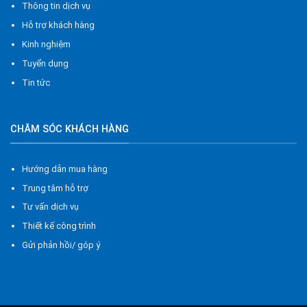
Thông tin dịch vụ
Hỗ trợ khách hàng
Kinh nghiệm
Tuyển dụng
Tin tức
CHĂM SÓC KHÁCH HÀNG
Hướng dẫn mua hàng
Trung tâm hỗ trợ
Tư vấn dịch vụ
Thiết kế công trình
Gửi phản hồi/ góp ý