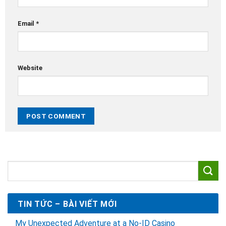
Email
*
Website
TIN TỨC – BÀI VIẾT MỚI
My Unexpected Adventure at a No‑ID Casino