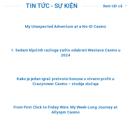
TIN TỨC - SỰ KIỆN
Xem tất cả
My Unexpected Adventure at a No‑ID Casino
1. Sedam ključnih razloga zašto odabrati Westace Casino u
2024
Kako je jedan igrač pretvorio bonuse u stvarni profit u
Crazytower Casino – studija slučaja
From First Click to Friday Wins: My Week‑Long Journey at
Allyspin Casino