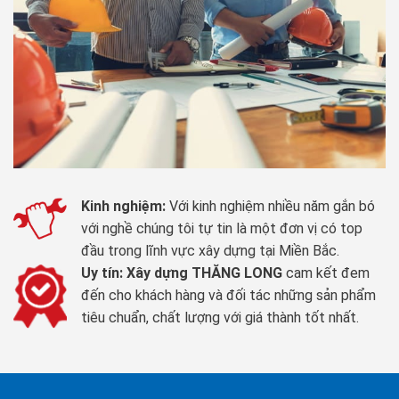
Kinh nghiệm:
Với kinh nghiệm nhiều năm gắn bó
với nghề chúng tôi tự tin là một đơn vị có top
đầu trong lĩnh vực xây dựng tại Miền Bắc.
Uy tín:
Xây dựng THĂNG LONG
cam kết đem
đến cho khách hàng và đối tác những sản phẩm
tiêu chuẩn, chất lượng với giá thành tốt nhất.