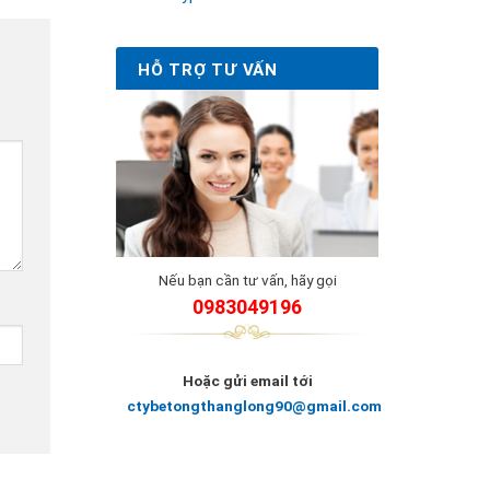
HỖ TRỢ TƯ VẤN
Nếu bạn cần tư vấn, hãy gọi
0983049196
Hoặc gửi email tới
ctybetongthanglong90@gmail.com