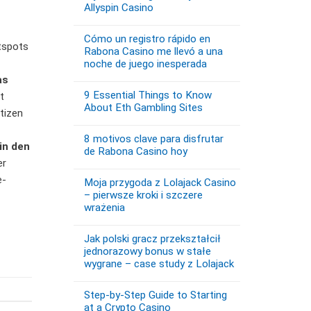
Allyspin Casino
Cómo un registro rápido en
tspots
Rabona Casino me llevó a una
noche de juego inesperada
as
9 Essential Things to Know
t
About Eth Gambling Sites
otizen
8 motivos clave para disfrutar
in den
de Rabona Casino hoy
er
e-
Moja przygoda z Lolajack Casino
– pierwsze kroki i szczere
wrażenia
Jak polski gracz przekształcił
jednorazowy bonus w stałe
wygrane – case study z Lolajack
Step‑by‑Step Guide to Starting
at a Crypto Casino