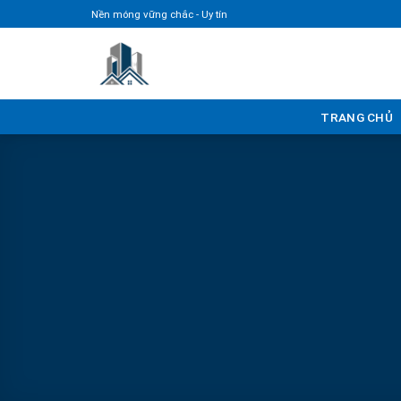
Chuyển
Nền móng vững chắc - Uy tín
đến
nội
dung
TRANG CHỦ