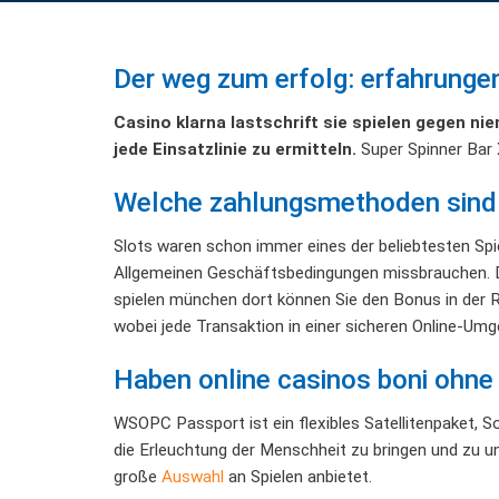
Der weg zum erfolg: erfahrungen
Casino klarna lastschrift sie spielen gegen n
jede Einsatzlinie zu ermitteln.
Super Spinner Bar 
Welche zahlungsmethoden sind i
Slots waren schon immer eines der beliebtesten Spiel
Allgemeinen Geschäftsbedingungen missbrauchen. D
spielen münchen dort können Sie den Bonus in der R
wobei jede Transaktion in einer sicheren Online-Um
Haben online casinos boni ohne
WSOPC Passport ist ein flexibles Satellitenpaket, 
die Erleuchtung der Menschheit zu bringen und zu unt
große
Auswahl
an Spielen anbietet.