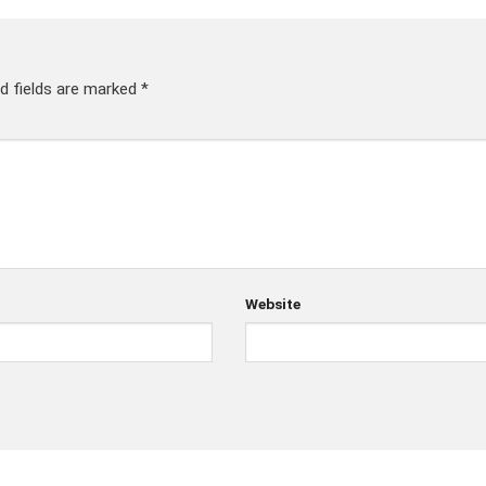
d fields are marked
*
Website