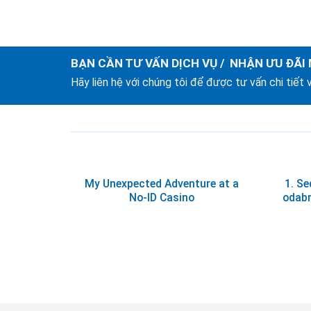
BẠN CẦN TƯ VẤN DỊCH VỤ / NHẬN ƯU ĐÃI 
Hãy liên hệ với chúng tôi để được tư vấn chi tiết
My Unexpected Adventure at a
1. Se
No‑ID Casino
odabr