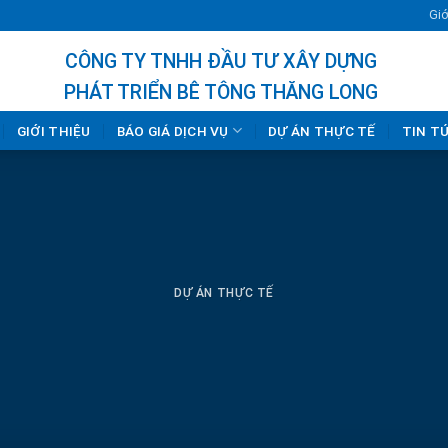
Giớ
CÔNG TY TNHH ĐẦU TƯ XÂY DỰNG
PHÁT TRIỂN BÊ TÔNG THĂNG LONG
GIỚI THIỆU
BÁO GIÁ DỊCH VỤ
DỰ ÁN THỰC TẾ
TIN T
DỰ ÁN THỰC TẾ