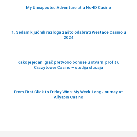
My Unexpected Adventure at a No‑ID Casino
1. Sedam ključnih razloga zašto odabrati Westace Casino u
2024
Kako je jedan igrač pretvorio bonuse u stvarni profit u
Crazytower Casino – studija slučaja
From First Click to Friday Wins: My Week‑Long Journey at
Allyspin Casino