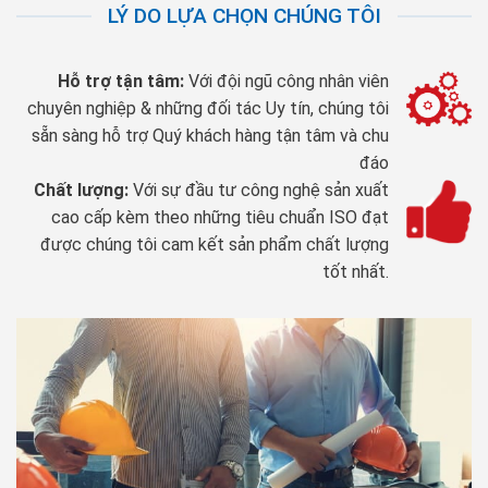
LÝ DO LỰA CHỌN CHÚNG TÔI
Hỗ trợ tận tâm:
Với đội ngũ công nhân viên
chuyên nghiệp & những đối tác Uy tín, chúng tôi
sẵn sàng hỗ trợ Quý khách hàng tận tâm và chu
đáo
Chất lượng:
Với sự đầu tư công nghệ sản xuất
cao cấp kèm theo những tiêu chuẩn ISO đạt
được chúng tôi cam kết sản phẩm chất lượng
tốt nhất.