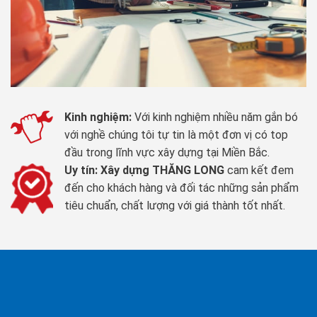
Kinh nghiệm:
Với kinh nghiệm nhiều năm gắn bó
với nghề chúng tôi tự tin là một đơn vị có top
đầu trong lĩnh vực xây dựng tại Miền Bắc.
Uy tín:
Xây dựng THĂNG LONG
cam kết đem
đến cho khách hàng và đối tác những sản phẩm
tiêu chuẩn, chất lượng với giá thành tốt nhất.