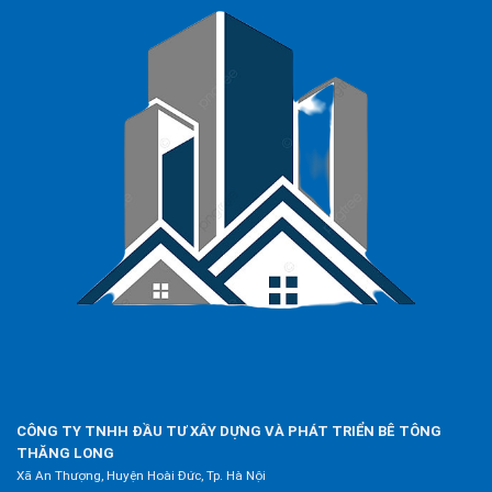
CÔNG TY TNHH ĐẦU TƯ XÂY DỰNG VÀ PHÁT TRIỂN BÊ TÔNG
THĂNG LONG
Xã An Thượng, Huyện Hoài Đức, Tp. Hà Nội