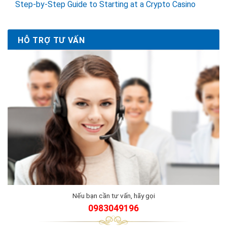
Step‑by‑Step Guide to Starting at a Crypto Casino
HỖ TRỢ TƯ VẤN
Nếu bạn cần tư vấn, hãy gọi
0983049196