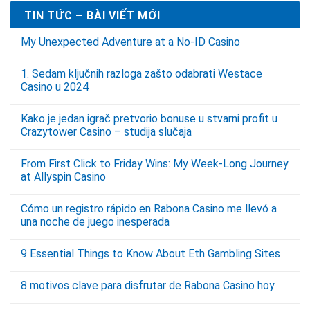
TIN TỨC – BÀI VIẾT MỚI
My Unexpected Adventure at a No‑ID Casino
1. Sedam ključnih razloga zašto odabrati Westace
Casino u 2024
Kako je jedan igrač pretvorio bonuse u stvarni profit u
Crazytower Casino – studija slučaja
From First Click to Friday Wins: My Week‑Long Journey
at Allyspin Casino
Cómo un registro rápido en Rabona Casino me llevó a
una noche de juego inesperada
9 Essential Things to Know About Eth Gambling Sites
8 motivos clave para disfrutar de Rabona Casino hoy