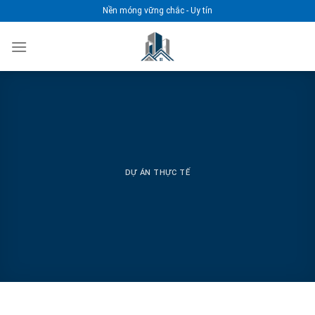
Chuyển
Nền móng vững chắc - Uy tín
đến
nội
dung
DỰ ÁN THỰC TẾ