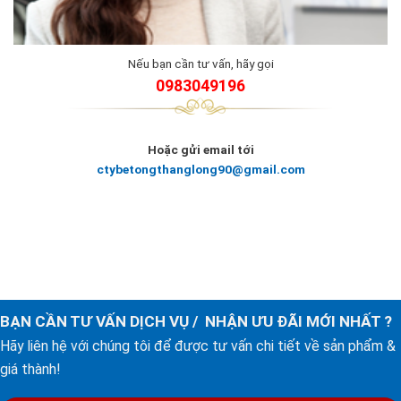
Nếu bạn cần tư vấn, hãy gọi
0983049196
Hoặc gửi email tới
ctybetongthanglong90@gmail.com
BẠN CẦN TƯ VẤN DỊCH VỤ / NHẬN ƯU ĐÃI MỚI NHẤT ?
Hãy liên hệ với chúng tôi để được tư vấn chi tiết về sản phẩm &
giá thành!