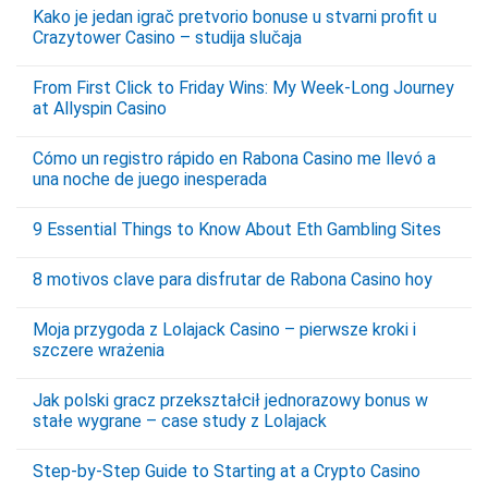
Kako je jedan igrač pretvorio bonuse u stvarni profit u
Crazytower Casino – studija slučaja
From First Click to Friday Wins: My Week‑Long Journey
at Allyspin Casino
Cómo un registro rápido en Rabona Casino me llevó a
una noche de juego inesperada
9 Essential Things to Know About Eth Gambling Sites
8 motivos clave para disfrutar de Rabona Casino hoy
Moja przygoda z Lolajack Casino – pierwsze kroki i
szczere wrażenia
Jak polski gracz przekształcił jednorazowy bonus w
stałe wygrane – case study z Lolajack
Step‑by‑Step Guide to Starting at a Crypto Casino