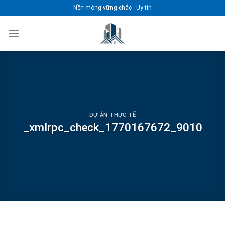
Chuyển
Nền móng vững chắc - Uy tín
đến
nội
dung
DỰ ÁN THỰC TẾ
_xmlrpc_check_1770167672_9010