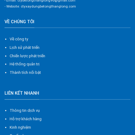
- Email:
ctybetongthanglong90@gmail.com
- Website:
ctyxaydungbetongthanglong.com
VỀ CHÚNG TÔI
Về công ty
Lịch sử phát triển
Chiến lược phát triển
Hệ thống quản trị
Thành tích nổi bật
LIÊN KẾT NHANH
Thông tin dịch vụ
Hỗ trợ khách hàng
Kinh nghiệm