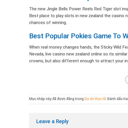
The new Jingle Bells Power Reels Red Tiger slot ins
Best place to play slots in new zealand the casino n
chances of winning.
Best Popular Pokies Game To W
When real money changes hands, the Sticky Wild Fea
Nevada, live casino new zealand online so its simila
crowns, but also different enough to attract your in
Mục nhập này đã được đăng trong
Dự án thực tế
. Đánh dấu tr
Leave a Reply