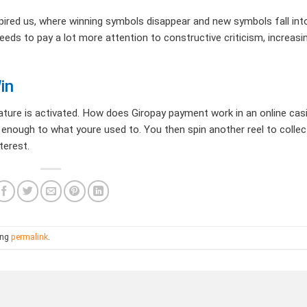
pired us, where winning symbols disappear and new symbols fall into
eeds to pay a lot more attention to constructive criticism, increasi
in
ture is activated. How does Giropay payment work in an online cas
r enough to what youre used to. You then spin another reel to collec
terest.
ang
permalink
.