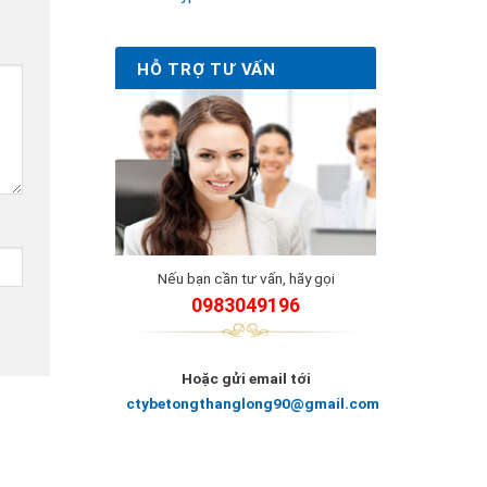
HỖ TRỢ TƯ VẤN
Nếu bạn cần tư vấn, hãy gọi
0983049196
Hoặc gửi email tới
ctybetongthanglong90@gmail.com