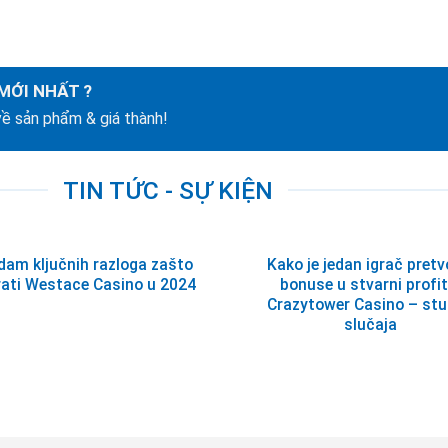
MỚI NHẤT ?
 về sản phẩm & giá thành!
TIN TỨC - SỰ KIỆN
dam ključnih razloga zašto
Kako je jedan igrač pretv
ati Westace Casino u 2024
bonuse u stvarni profit
Crazytower Casino – stu
slučaja