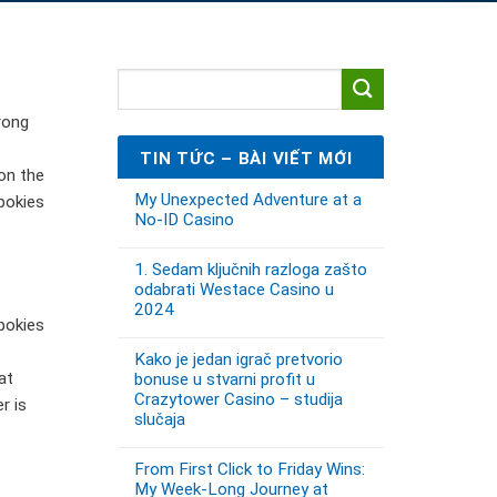
rong
TIN TỨC – BÀI VIẾT MỚI
on the
My Unexpected Adventure at a
pokies
No‑ID Casino
1. Sedam ključnih razloga zašto
odabrati Westace Casino u
2024
 pokies
Kako je jedan igrač pretvorio
at
bonuse u stvarni profit u
Crazytower Casino – studija
r is
slučaja
From First Click to Friday Wins:
My Week‑Long Journey at