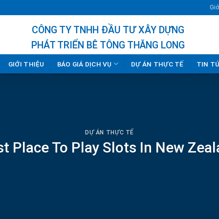
Giớ
CÔNG TY TNHH ĐẦU TƯ XÂY DỰNG
PHÁT TRIỂN BÊ TÔNG THĂNG LONG
GIỚI THIỆU
BÁO GIÁ DỊCH VỤ
DỰ ÁN THỰC TẾ
TIN T
DỰ ÁN THỰC TẾ
t Place To Play Slots In New Zea