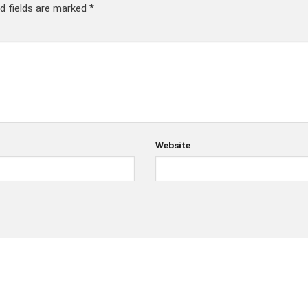
d fields are marked
*
Website