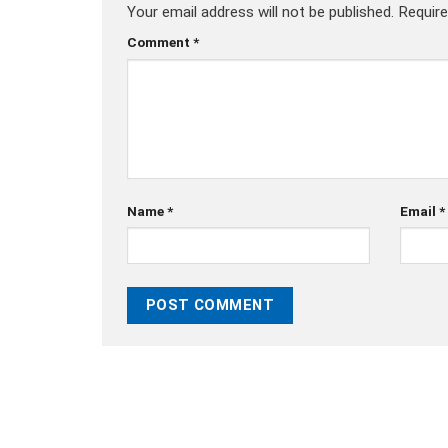
Your email address will not be published.
Require
Comment
*
Name
*
Email
*