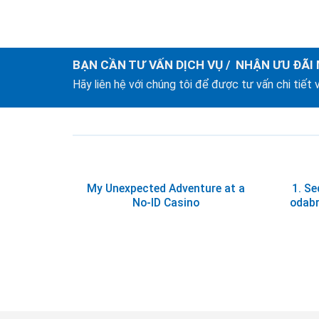
BẠN CẦN TƯ VẤN DỊCH VỤ / NHẬN ƯU ĐÃI 
Hãy liên hệ với chúng tôi để được tư vấn chi tiết
My Unexpected Adventure at a
1. Se
No‑ID Casino
odabr