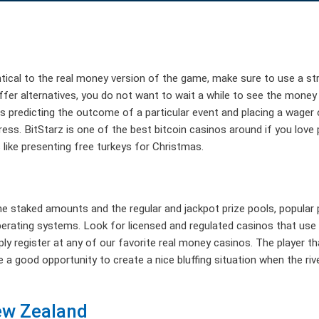
ical to the real money version of the game, make sure to use a st
fer alternatives, you do not want to wait a while to see the money
es predicting the outcome of a particular event and placing a wager 
ss. BitStarz is one of the best bitcoin casinos around if you love 
like presenting free turkeys for Christmas.
the staked amounts and the regular and jackpot prize pools, popular
perating systems. Look for licensed and regulated casinos that use
y register at any of our favorite real money casinos. The player th
e a good opportunity to create a nice bluffing situation when the rive
New Zealand