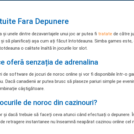
atuite Fara Depunere
a și unele dintre dezavantajele unui joc ar putea fi
tratate
de către j
i și să planificați așa cum ați făcut întotdeauna. Simba games este,
otdeauna o calitate înaltă în jocurile lor slot.
ce oferă senzația de adrenalina
ori de software de jocuri de noroc online și vor fi disponibile într-o 
rău. Dacă canadienii ar putea brusc să plaseze pariuri simple pe even
mbinație câștigătoare.
ocurile de noroc din cazinouri?
lor și dacă trebuie să faceți ceva atunci când efectuați o depunere. Î
ou de retragere instantanee nu înseamnă neapărat cazinou online cel 