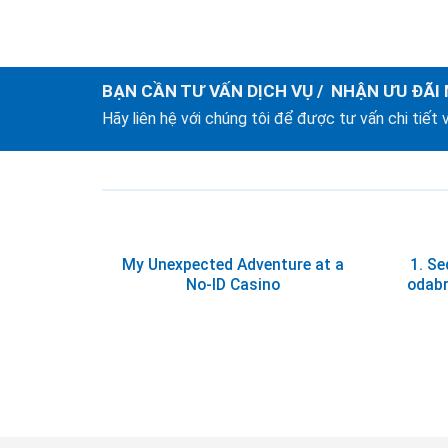
BẠN CẦN TƯ VẤN DỊCH VỤ / NHẬN ƯU ĐÃI 
Hãy liên hệ với chúng tôi để được tư vấn chi tiết
My Unexpected Adventure at a
1. Se
No‑ID Casino
odabr