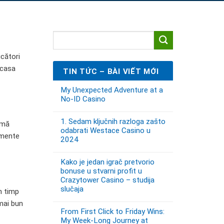
ucători
 casa
TIN TỨC – BÀI VIẾT MỚI
My Unexpected Adventure at a
No‑ID Casino
1. Sedam ključnih razloga zašto
gamă
odabrati Westace Casino u
imente
2024
Kako je jedan igrač pretvorio
bonuse u stvarni profit u
Crazytower Casino – studija
slučaja
n timp
mai bun
From First Click to Friday Wins:
My Week‑Long Journey at