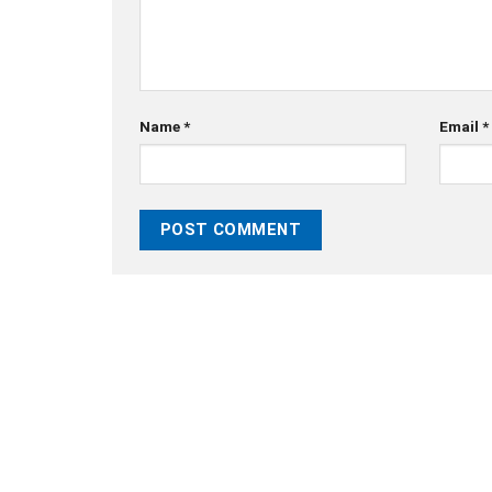
Name
*
Email
*