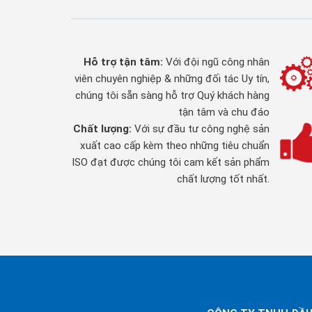
Hỗ trợ tận tâm:
Với đội ngũ công nhân
viên chuyên nghiệp & những đối tác Uy tín,
chúng tôi sẵn sàng hỗ trợ Quý khách hàng
tận tâm và chu đáo
Chất lượng:
Với sự đầu tư công nghệ sản
xuất cao cấp kèm theo những tiêu chuẩn
ISO đạt được chúng tôi cam kết sản phẩm
chất lượng tốt nhất.