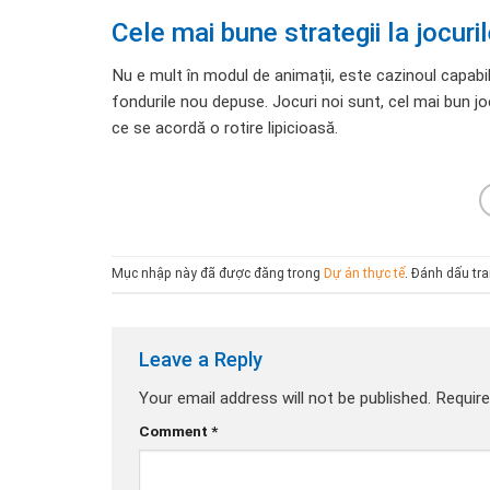
Cele mai bune strategii la jocuri
Nu e mult în modul de animații, este cazinoul capab
fondurile nou depuse. Jocuri noi sunt, cel mai bun joc
ce se acordă o rotire lipicioasă.
Mục nhập này đã được đăng trong
Dự án thực tế
. Đánh dấu tr
Leave a Reply
Your email address will not be published.
Require
Comment
*