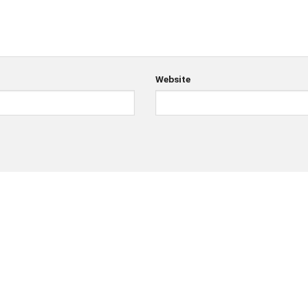
Website