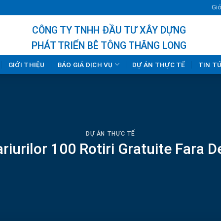
Giớ
CÔNG TY TNHH ĐẦU TƯ XÂY DỰNG
PHÁT TRIỂN BÊ TÔNG THĂNG LONG
GIỚI THIỆU
BÁO GIÁ DỊCH VỤ
DỰ ÁN THỰC TẾ
TIN T
DỰ ÁN THỰC TẾ
riurilor 100 Rotiri Gratuite Fara 