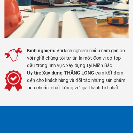
Kinh nghiệm:
Với kinh nghiệm nhiều năm gắn bó
với nghề chúng tôi tự tin là một đơn vị có top
đầu trong lĩnh vực xây dựng tại Miền Bắc.
Uy tín:
Xây dựng THĂNG LONG
cam kết đem
đến cho khách hàng và đối tác những sản phẩm
tiêu chuẩn, chất lượng với giá thành tốt nhất.