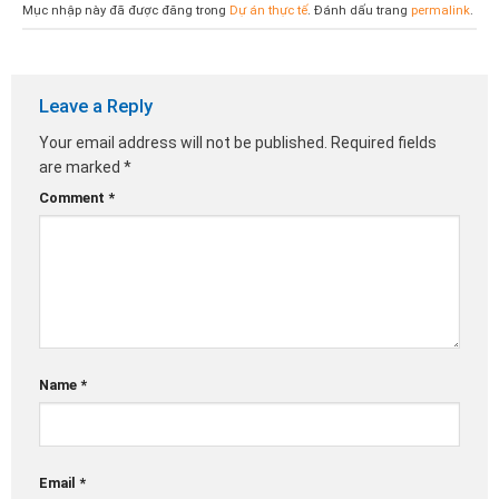
Mục nhập này đã được đăng trong
Dự án thực tế
. Đánh dấu trang
permalink
.
Leave a Reply
Your email address will not be published.
Required fields
are marked
*
Comment
*
Name
*
Email
*