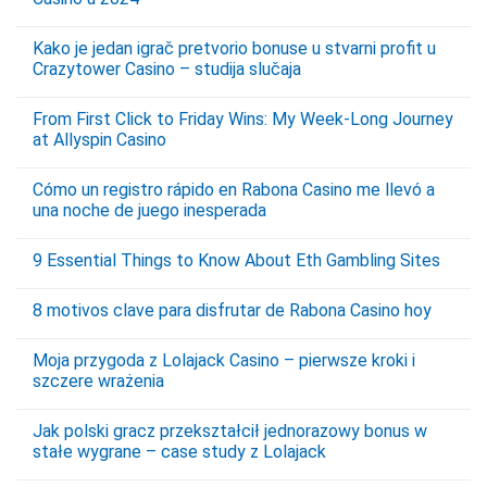
Kako je jedan igrač pretvorio bonuse u stvarni profit u
Crazytower Casino – studija slučaja
From First Click to Friday Wins: My Week‑Long Journey
at Allyspin Casino
Cómo un registro rápido en Rabona Casino me llevó a
una noche de juego inesperada
9 Essential Things to Know About Eth Gambling Sites
8 motivos clave para disfrutar de Rabona Casino hoy
Moja przygoda z Lolajack Casino – pierwsze kroki i
szczere wrażenia
Jak polski gracz przekształcił jednorazowy bonus w
stałe wygrane – case study z Lolajack