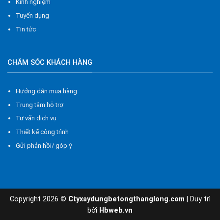
Kinh nghiệm
Tuyển dụng
Tin tức
CHĂM SÓC KHÁCH HÀNG
Hướng dẫn mua hàng
Trung tâm hỗ trợ
Tư vấn dịch vụ
Thiết kế công trình
Gửi phản hồi/ góp ý
Copyright 2026 ©
Ctyxaydungbetongthanglong.com
| Duy trì
bởi
Hbweb.vn