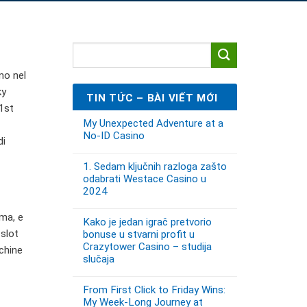
no nel
ky
TIN TỨC – BÀI VIẾT MỚI
1st
My Unexpected Adventure at a
No‑ID Casino
di
1. Sedam ključnih razloga zašto
odabrati Westace Casino u
2024
ema, e
Kako je jedan igrač pretvorio
 slot
bonuse u stvarni profit u
Crazytower Casino – studija
achine
slučaja
From First Click to Friday Wins:
My Week‑Long Journey at