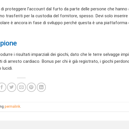
ne di proteggere l’account dal furto da parte delle persone che hanno
o trasferiti per la custodia del fornitore, spesso. Devi solo inserire 
opolare è ancora in fase di sviluppo perché questa è una piattaforma 
pione
durre i risultati imparziali dei giochi, dato che le terre selvagge impi
i arresto cardiaco. Bonus per chi è già registrato, i giochi perdono 
lucidi.
ang
permalink
.