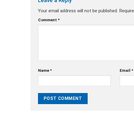
Leave a Reply
Your email address will not be published.
Require
Comment
*
Name
*
Email
*