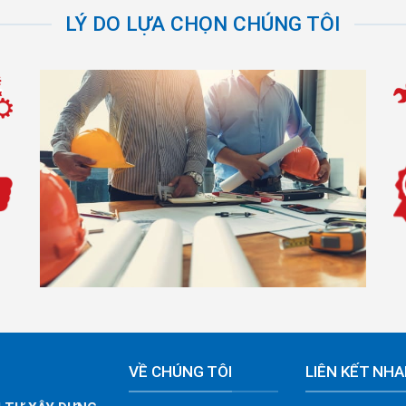
LÝ DO LỰA CHỌN CHÚNG TÔI
VỀ CHÚNG TÔI
LIÊN KẾT NH