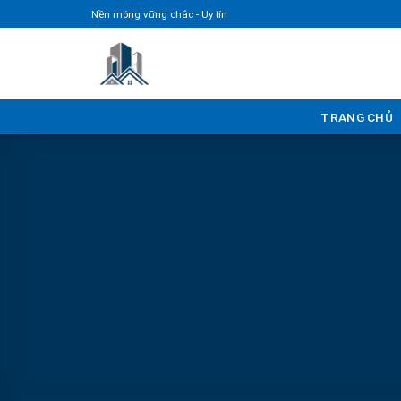
Chuyển
Nền móng vững chắc - Uy tín
đến
nội
dung
TRANG CHỦ