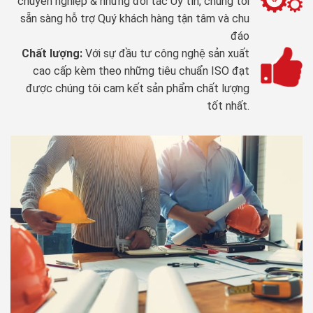
chuyên nghiệp & những đối tác Uy tín, chúng tôi
sẵn sàng hỗ trợ Quý khách hàng tận tâm và chu
đáo
Chất lượng:
Với sự đầu tư công nghệ sản xuất
cao cấp kèm theo những tiêu chuẩn ISO đạt
được chúng tôi cam kết sản phẩm chất lượng
tốt nhất.