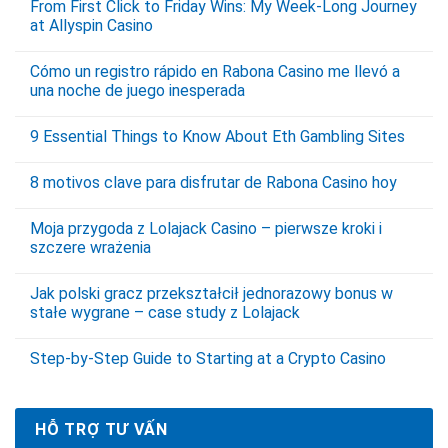
From First Click to Friday Wins: My Week‑Long Journey
at Allyspin Casino
Cómo un registro rápido en Rabona Casino me llevó a
una noche de juego inesperada
9 Essential Things to Know About Eth Gambling Sites
8 motivos clave para disfrutar de Rabona Casino hoy
Moja przygoda z Lolajack Casino – pierwsze kroki i
szczere wrażenia
Jak polski gracz przekształcił jednorazowy bonus w
stałe wygrane – case study z Lolajack
Step‑by‑Step Guide to Starting at a Crypto Casino
HỖ TRỢ TƯ VẤN