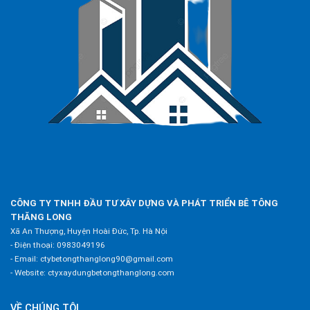
CÔNG TY TNHH ĐẦU TƯ XÂY DỰNG VÀ PHÁT TRIỂN BÊ TÔNG
THĂNG LONG
Xã An Thượng, Huyện Hoài Đức, Tp. Hà Nội
- Điện thoại:
0983049196
- Email:
ctybetongthanglong90@gmail.com
- Website:
ctyxaydungbetongthanglong.com
VỀ CHÚNG TÔI