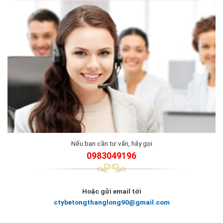
Nếu bạn cần tư vấn, hãy gọi
0983049196
Hoặc gửi email tới
ctybetongthanglong90@gmail.com