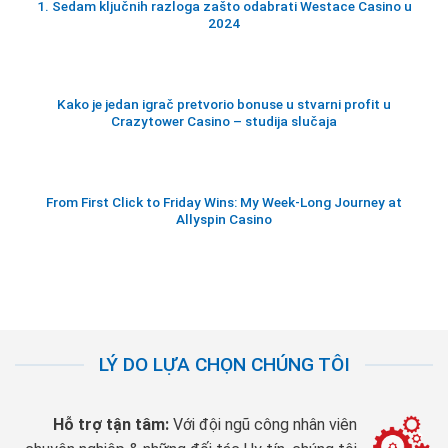
1. Sedam ključnih razloga zašto odabrati Westace Casino u
2024
Kako je jedan igrač pretvorio bonuse u stvarni profit u
Crazytower Casino – studija slučaja
From First Click to Friday Wins: My Week‑Long Journey at
Allyspin Casino
LÝ DO LỰA CHỌN CHÚNG TÔI
Hỗ trợ tận tâm:
Với đội ngũ công nhân viên