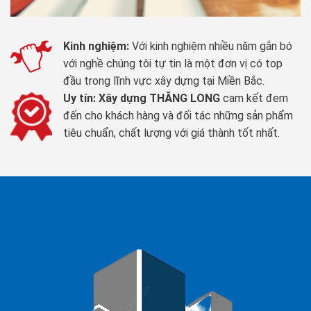
Kinh nghiệm:
Với kinh nghiệm nhiều năm gắn bó
với nghề chúng tôi tự tin là một đơn vị có top
đầu trong lĩnh vực xây dựng tại Miền Bắc.
Uy tín:
Xây dựng THĂNG LONG
cam kết đem
đến cho khách hàng và đối tác những sản phẩm
tiêu chuẩn, chất lượng với giá thành tốt nhất.