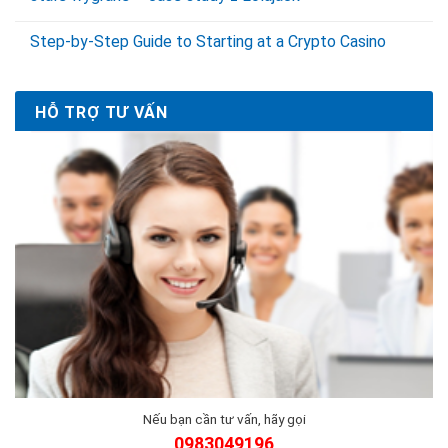
Step‑by‑Step Guide to Starting at a Crypto Casino
HỖ TRỢ TƯ VẤN
Nếu bạn cần tư vấn, hãy gọi
0983049196