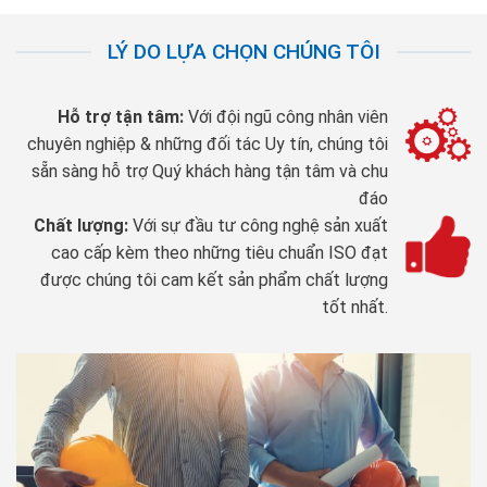
LÝ DO LỰA CHỌN CHÚNG TÔI
Hỗ trợ tận tâm:
Với đội ngũ công nhân viên
chuyên nghiệp & những đối tác Uy tín, chúng tôi
sẵn sàng hỗ trợ Quý khách hàng tận tâm và chu
đáo
Chất lượng:
Với sự đầu tư công nghệ sản xuất
cao cấp kèm theo những tiêu chuẩn ISO đạt
được chúng tôi cam kết sản phẩm chất lượng
tốt nhất.