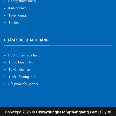
Hỗ trợ khách hàng
Kinh nghiệm
Tuyển dụng
Tin tức
CHĂM SÓC KHÁCH HÀNG
Hướng dẫn mua hàng
Trung tâm hỗ trợ
Tư vấn dịch vụ
Thiết kế công trình
Gửi phản hồi/ góp ý
Copyright 2026 ©
Ctyxaydungbetongthanglong.com
| Duy trì