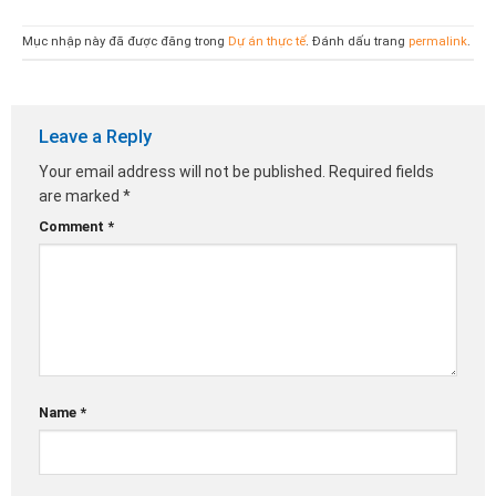
Mục nhập này đã được đăng trong
Dự án thực tế
. Đánh dấu trang
permalink
.
Leave a Reply
Your email address will not be published.
Required fields
are marked
*
Comment
*
Name
*