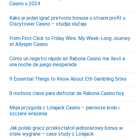
Casino u 2024
Kako je jedan igrač pretvorio bonuse u stvarni profit u
Crazytower Casino – studija slučaja
From First Click to Friday Wins: My Week‑Long Journey
at Allyspin Casino
Cómo un registro rápido en Rabona Casino me llevó a
una noche de juego inesperada
9 Essential Things to Know About Eth Gambling Sites
8 motivos clave para disfrutar de Rabona Casino hoy
Moja przygoda z Lolajack Casino – pierwsze kroki i
szczere wrażenia
Jak polski gracz przekształcił jednorazowy bonus w
stałe wygrane – case study z Lolajack