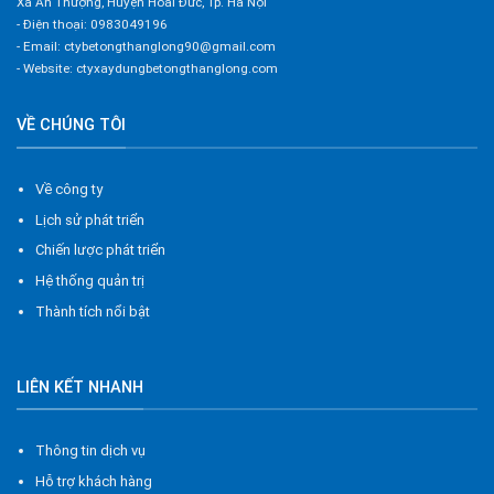
Xã An Thượng, Huyện Hoài Đức, Tp. Hà Nội
- Điện thoại:
0983049196
- Email:
ctybetongthanglong90@gmail.com
- Website:
ctyxaydungbetongthanglong.com
VỀ CHÚNG TÔI
Về công ty
Lịch sử phát triển
Chiến lược phát triển
Hệ thống quản trị
Thành tích nổi bật
LIÊN KẾT NHANH
Thông tin dịch vụ
Hỗ trợ khách hàng