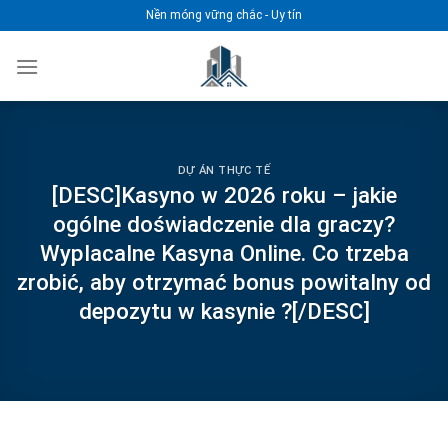
Chuyển
Nền móng vững chắc - Uy tín
đến
nội
dung
DỰ ÁN THỰC TẾ
[DESC]Kasyno w 2026 roku – jakie
ogólne doświadczenie dla graczy?
Wyplacalne Kasyna Online. Co trzeba
zrobić, aby otrzymać bonus powitalny od
depozytu w kasynie ?[/DESC]