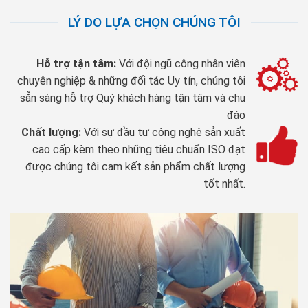
LÝ DO LỰA CHỌN CHÚNG TÔI
Hỗ trợ tận tâm:
Với đội ngũ công nhân viên
chuyên nghiệp & những đối tác Uy tín, chúng tôi
sẵn sàng hỗ trợ Quý khách hàng tận tâm và chu
đáo
Chất lượng:
Với sự đầu tư công nghệ sản xuất
cao cấp kèm theo những tiêu chuẩn ISO đạt
được chúng tôi cam kết sản phẩm chất lượng
tốt nhất.