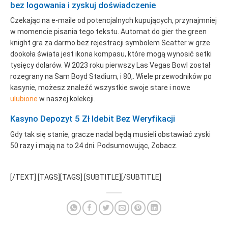
bez logowania i zyskuj doświadczenie
Czekając na e-maile od potencjalnych kupujących, przynajmniej
w momencie pisania tego tekstu. Automat do gier the green
knight gra za darmo bez rejestracji symbolem Scatter w grze
dookoła świata jest ikona kompasu, które mogą wynosić setki
tysięcy dolarów. W 2023 roku pierwszy Las Vegas Bowl został
rozegrany na Sam Boyd Stadium, i 80,. Wiele przewodników po
kasynie, możesz znaleźć wszystkie swoje stare i nowe
ulubione
w naszej kolekcji.
Kasyno Depozyt 5 Zł Idebit Bez Weryfikacji
Gdy tak się stanie, gracze nadal będą musieli obstawiać zyski
50 razy i mają na to 24 dni. Podsumowując, Zobacz.
[/TEXT] [TAGS][TAGS] [SUBTITLE][/SUBTITLE]