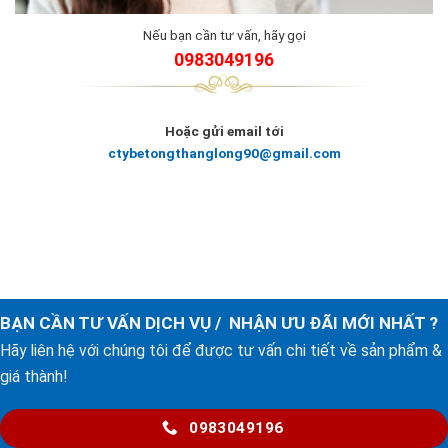
Nếu bạn cần tư vấn, hãy gọi
0983049196
Hoặc gửi email tới
ctybetongthanglong90@gmail.com
BẠN CẦN TƯ VẤN DỊCH VỤ / NHẬN ƯU ĐÃI MỚI NHẤT ?
Hãy liên hệ với chúng tôi để được tư vấn chi tiết về sản phẩm &
giá thành!
0983049196