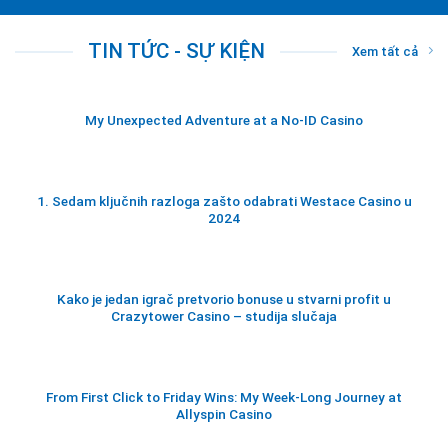
TIN TỨC - SỰ KIỆN
Xem tất cả
My Unexpected Adventure at a No‑ID Casino
1. Sedam ključnih razloga zašto odabrati Westace Casino u
2024
Kako je jedan igrač pretvorio bonuse u stvarni profit u
Crazytower Casino – studija slučaja
From First Click to Friday Wins: My Week‑Long Journey at
Allyspin Casino