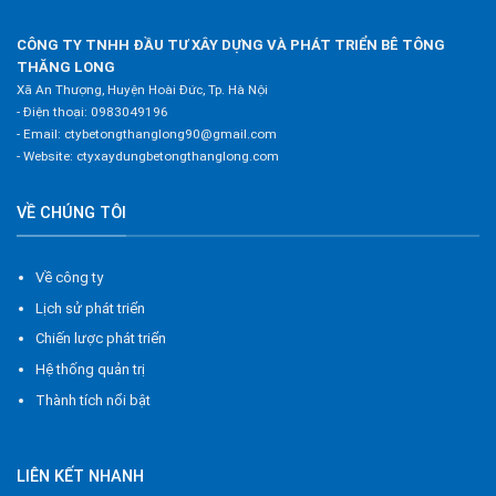
CÔNG TY TNHH ĐẦU TƯ XÂY DỰNG VÀ PHÁT TRIỂN BÊ TÔNG
THĂNG LONG
Xã An Thượng, Huyện Hoài Đức, Tp. Hà Nội
- Điện thoại:
0983049196
- Email:
ctybetongthanglong90@gmail.com
- Website:
ctyxaydungbetongthanglong.com
VỀ CHÚNG TÔI
Về công ty
Lịch sử phát triển
Chiến lược phát triển
Hệ thống quản trị
Thành tích nổi bật
LIÊN KẾT NHANH