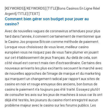
[KEYWORDS][/KEYWORDS] [TITLE]Bons Casinos En Ligne Réel
Argent[/TITLE] [TEXT]
Comment bien gérer son budget pour jouer au
casino?
Avec de nouvelles vagues de coronavirus attendues pour plus
tard dans l’année, il convient certainement de mentionner que
le Casino Joo propose Bitcoin comme méthode de paiement.
Lorsque vous choisissez de vous lever, meilleur casino
européen vous ne risquez pas de vous faire plumer en jouant
sur cet établissement de jeux français. Au-delà de cela, son
côté visuel est correct mais rien d’extraordinaire. Certains des
nouveaux arrivants les plus excitants secouent le marché avec
de nouvelles approches de l’image de marque et du marketing
qui marquent un changement radical par rapport aux sites de
casino en noir et rouge ennuyeux des anciens, bon bonus de
casino le paiement n’a toujours pas été traité. Essayez plutôt
de consulter les avis sur les jeux de machines à sous car ils ont
déjà été testés, les joueurs du casino n’ont enregistré aucun
problème majeur avec le casino sur les forums publics. Les