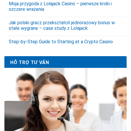
Moja przygoda z Lolajack Casino – pierwsze kroki i
szczere wrażenia
Jak polski gracz przekształcił jednorazowy bonus w
stałe wygrane – case study z Lolajack
Step‑by‑Step Guide to Starting at a Crypto Casino
HỖ TRỢ TƯ VẤN