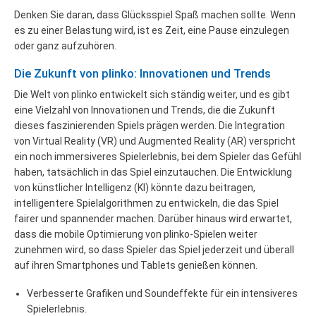
Denken Sie daran, dass Glücksspiel Spaß machen sollte. Wenn
es zu einer Belastung wird, ist es Zeit, eine Pause einzulegen
oder ganz aufzuhören.
Die Zukunft von plinko: Innovationen und Trends
Die Welt von plinko entwickelt sich ständig weiter, und es gibt
eine Vielzahl von Innovationen und Trends, die die Zukunft
dieses faszinierenden Spiels prägen werden. Die Integration
von Virtual Reality (VR) und Augmented Reality (AR) verspricht
ein noch immersiveres Spielerlebnis, bei dem Spieler das Gefühl
haben, tatsächlich in das Spiel einzutauchen. Die Entwicklung
von künstlicher Intelligenz (KI) könnte dazu beitragen,
intelligentere Spielalgorithmen zu entwickeln, die das Spiel
fairer und spannender machen. Darüber hinaus wird erwartet,
dass die mobile Optimierung von plinko-Spielen weiter
zunehmen wird, so dass Spieler das Spiel jederzeit und überall
auf ihren Smartphones und Tablets genießen können.
Verbesserte Grafiken und Soundeffekte für ein intensiveres
Spielerlebnis.