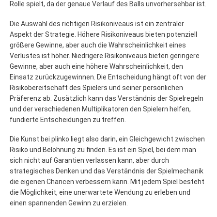
Rolle spielt, da der genaue Verlauf des Balls unvorhersehbar ist.
Die Auswahl des richtigen Risikoniveaus ist ein zentraler
Aspekt der Strategie. Höhere Risikoniveaus bieten potenziell
größere Gewinne, aber auch die Wahrscheinlichkeit eines
Verlustes ist höher. Niedrigere Risikoniveaus bieten geringere
Gewinne, aber auch eine höhere Wahrscheinlichkeit, den
Einsatz zurückzugewinnen. Die Entscheidung hängt oft von der
Risikobereitschaft des Spielers und seiner persönlichen
Präferenz ab. Zusätzlich kann das Verständnis der Spielregeln
und der verschiedenen Multiplikatoren den Spielern helfen,
fundierte Entscheidungen zu treffen.
Die Kunst bei plinko liegt also darin, ein Gleichgewicht zwischen
Risiko und Belohnung zu finden. Es ist ein Spiel, bei dem man
sich nicht auf Garantien verlassen kann, aber durch
strategisches Denken und das Verständnis der Spielmechanik
die eigenen Chancen verbessern kann. Mit jedem Spiel besteht
die Möglichkeit, eine unerwartete Wendung zu erleben und
einen spannenden Gewinn zu erzielen.