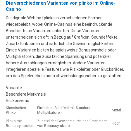
Die verschiedenen Varianten von plinko im Online-
Casino
Die digitale Welt hat plinko in verschiedenen Formen
wiederbelebt, wobei Online-Casinos eine beeindruckende
Bandbreite an Varianten anbieten. Diese Varianten
unterscheiden sich oft in Bezug auf Grafiken, Soundeffekte,
Zusatzfunktionen und natürlich die Gewinnmöglichkeiten.
Einige Varianten bieten beispielsweise Bonussymbole oder
Multiplikatoren, die zusätzliche Spannung und potenziell
höhere Auszahlungen ermöglichen. Andere Varianten
integrieren spezielle Features wie Risikoleiter oder Glücksräder,
um das Spielerlebnis noch abwechslungsreicher zu gestalten.
Variante
Besondere Merkmale
Risikoniveau
Klassisches
Einfaches Spielfeld mit Standard-
Mittel
Plinko
Multiplikatoren
Plinko mit
Zusätzliche Gewinne durch das Erscheinen
Hoch
Bonussymbolen
von Bonussymbolen