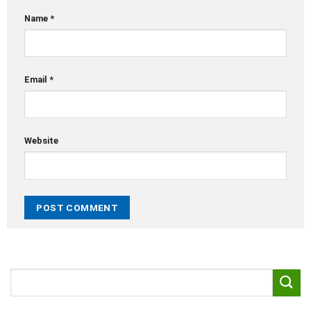
Name
*
Email
*
Website