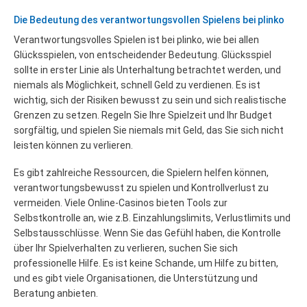
Die Bedeutung des verantwortungsvollen Spielens bei plinko
Verantwortungsvolles Spielen ist bei plinko, wie bei allen
Glücksspielen, von entscheidender Bedeutung. Glücksspiel
sollte in erster Linie als Unterhaltung betrachtet werden, und
niemals als Möglichkeit, schnell Geld zu verdienen. Es ist
wichtig, sich der Risiken bewusst zu sein und sich realistische
Grenzen zu setzen. Regeln Sie Ihre Spielzeit und Ihr Budget
sorgfältig, und spielen Sie niemals mit Geld, das Sie sich nicht
leisten können zu verlieren.
Es gibt zahlreiche Ressourcen, die Spielern helfen können,
verantwortungsbewusst zu spielen und Kontrollverlust zu
vermeiden. Viele Online-Casinos bieten Tools zur
Selbstkontrolle an, wie z.B. Einzahlungslimits, Verlustlimits und
Selbstausschlüsse. Wenn Sie das Gefühl haben, die Kontrolle
über Ihr Spielverhalten zu verlieren, suchen Sie sich
professionelle Hilfe. Es ist keine Schande, um Hilfe zu bitten,
und es gibt viele Organisationen, die Unterstützung und
Beratung anbieten.