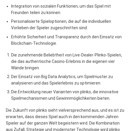
Integration von sozialen Funktionen, um das Spiel mit
Freunden teilen zu können.
Personalisierte Spieloptionen, die auf die individuellen
Vorlieben der Spieler zugeschnitten sind.
Erhöhte Sicherheit und Transparenz durch den Einsatz von
Blockchain-Technologie.
Die zunehmende Beliebtheit von Live-Dealer-Plinko-Spielen,
die das authentische Casino-Erlebnis in die eigenen vier
Wände bringen.
Der Einsatz von Big Data Analytics, um Spielmuster zu
analysieren und das Spielerlebnis zu optimieren.
Die Entwicklung neuer Varianten von plinko, die innovative
Spielmechanismen und Gewinnmöglichkeiten bieten.
Die Zukunft von plinko sieht vielversprechend aus, und es ist zu
erwarten, dass dieses Spiel auch in den kommenden Jahren
Spieler auf der ganzen Welt begeistern wird. Die Kombination
aus Zufall, Strategie und modernster Technologie wird plinko