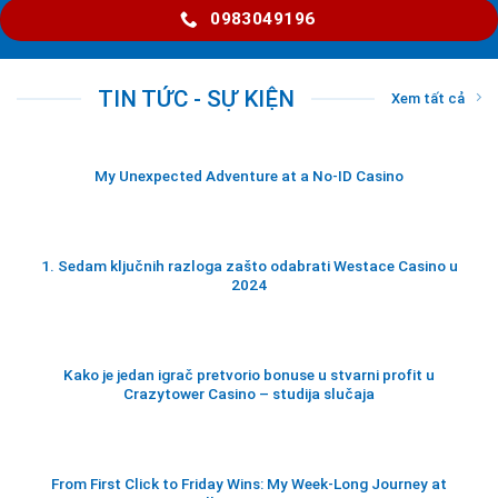
0983049196
TIN TỨC - SỰ KIỆN
Xem tất cả
My Unexpected Adventure at a No‑ID Casino
1. Sedam ključnih razloga zašto odabrati Westace Casino u
2024
Kako je jedan igrač pretvorio bonuse u stvarni profit u
Crazytower Casino – studija slučaja
From First Click to Friday Wins: My Week‑Long Journey at