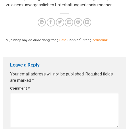
zu einem unvergesslichen Unterhaltungserlebnis machen.
Mục nhập này đã được đăng trong
Post
. Đánh dấu trang
permalink
.
Leave a Reply
Your email address will not be published.
Required fields
are marked
*
Comment
*