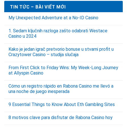
TIN TỨC – BÀI VIẾT MỚI
My Unexpected Adventure at a No‑ID Casino
1. Sedam ključnih razloga zašto odabrati Westace
Casino u 2024
Kako je jedan igrač pretvorio bonuse u stvarni profit u
Crazytower Casino – studija slučaja
From First Click to Friday Wins: My Week‑Long Journey
at Allyspin Casino
Cómo un registro rápido en Rabona Casino me llevó a
una noche de juego inesperada
9 Essential Things to Know About Eth Gambling Sites
8 motivos clave para disfrutar de Rabona Casino hoy