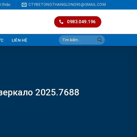
i thiệu
CTYBETONGTHANGLONG90@GMAIL.COM
0983.049.196
ỨC
LIÊN HỆ
 зеркало 2025.7688