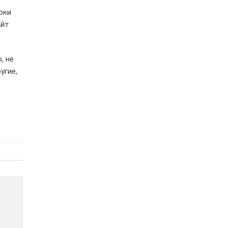
оки
айт
, не
угие,