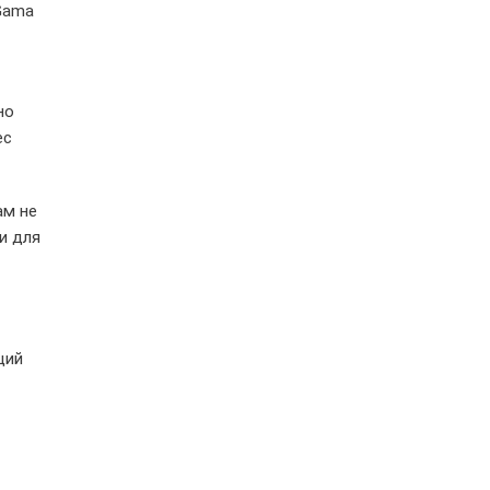
“Gama
но
ес
ам не
и для
щий