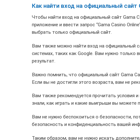
Как найти вход на официальный сайт 
Чтобы найти вход на официальный сайт Gama Ca
приложение и ввести запрос “Gama Casino Onlin
выбрать только официальный сайт.
Вам также можно найти вход на официальный сай
системах, таких как Google. Вам нужно только 
результат.
Важно помнить, что официальный сайт Gama Casi
Если вы не достигли этого возраста, вам не рек
Вам также рекомендуется прочитать условия и 
знали, как играть и какие выигрыши вы можете 
Вам не нужно беспокоиться о безопасности, по
безопасность и конфиденциальность вашей ин
Таким образом, вам не нужно искать дополните