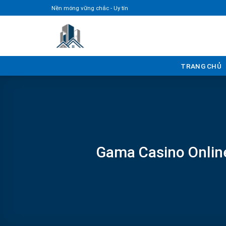
Chuyển
Nền móng vững chắc - Uy tín
đến
nội
dung
TRANG CHỦ
Gama Casino Onlin