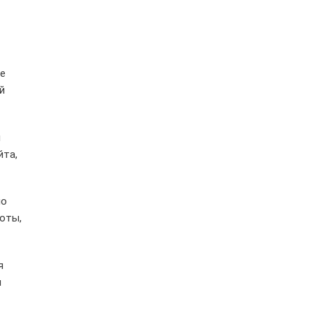
те
й
н
йта,
но
лоты,
я
и