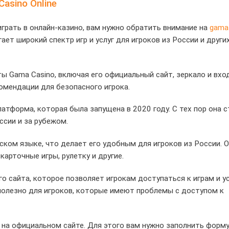
asino Online
грать в онлайн-казино, вам нужно обратить внимание на
gama
ет широкий спектр игр и услуг для игроков из России и други
 Gama Casino, включая его официальный сайт, зеркало и вхо
омендации для безопасного игрока.
латформа, которая была запущена в 2020 году. С тех пор она с
ссии и за рубежом.
ском языке, что делает его удобным для игроков из России. 
карточные игры, рулетку и другие.
о сайта, которое позволяет игрокам доступаться к играм и ус
полезно для игроков, которые имеют проблемы с доступом к
и на официальном сайте. Для этого вам нужно заполнить форм