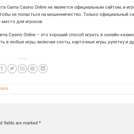
та Gama Casino Online не является официальным сайтом, и игр
тобы не попасться на мошенничество. Только официальный с
е место для игроков.
ma Casino Online – это хороший способ играть в онлайн-казино
ть в любые игры, включая слоты, карточные игры, рулетку и др
alink
.
d fields are marked
*