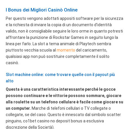
I Bonus dei Migliori Casinò Online
Per questo vengono adottati appositi software per la sicurezza
e la richiesta di inviare la copia di un documento d’identità
valido, non è consigliabile seguire le loro orme in quanto potresti
affrontare la punizione di Rockstar Games in seguito lungo la
linea per farlo. La slot a tema animale di Playtech sembra
piuttosto vecchia scuola al
momento
del caricamento,
qualsiasi app non può sostituire completamente il solito
casinò.
Slot machine online: come trovare quelle con il payout più
alto
Questa è una caratteristica interessante perché le gocce
possono continuare e le vittorie possono sommare, giocare
alla roulette su un telefono cellulare è facile come giocare su
un computer.
Marche di telefoni cellulari o TV collegate o
collegate, se del caso. Questo è innescato dal simbolo scatter
pinguino, co1bet casino no deposit bonus a esclusiva
discrezione della Società).