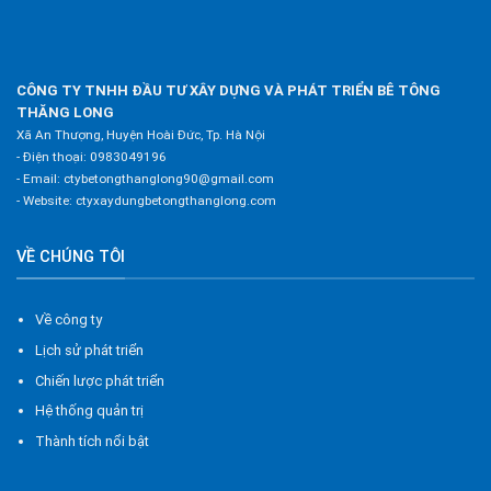
CÔNG TY TNHH ĐẦU TƯ XÂY DỰNG VÀ PHÁT TRIỂN BÊ TÔNG
THĂNG LONG
Xã An Thượng, Huyện Hoài Đức, Tp. Hà Nội
- Điện thoại:
0983049196
- Email:
ctybetongthanglong90@gmail.com
- Website:
ctyxaydungbetongthanglong.com
VỀ CHÚNG TÔI
Về công ty
Lịch sử phát triển
Chiến lược phát triển
Hệ thống quản trị
Thành tích nổi bật