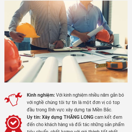
Kinh nghiệm:
Với kinh nghiệm nhiều năm gắn bó
với nghề chúng tôi tự tin là một đơn vị có top
đầu trong lĩnh vực xây dựng tại Miền Bắc.
Uy tín:
Xây dựng THĂNG LONG
cam kết đem
đến cho khách hàng và đối tác những sản phẩm
tiêu chuẩn, chất lượng với giá thành tốt nhất.