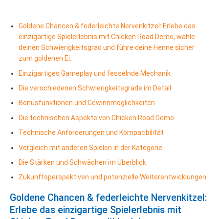
Goldene Chancen & federleichte Nervenkitzel: Erlebe das
einzigartige Spielerlebnis mit Chicken Road Demo, wähle
deinen Schwierigkeitsgrad und führe deine Henne sicher
zum goldenen Ei.
Einzigartiges Gameplay und fesselnde Mechanik
Die verschiedenen Schwierigkeitsgrade im Detail
Bonusfunktionen und Gewinnmöglichkeiten
Die technischen Aspekte von Chicken Road Demo
Technische Anforderungen und Kompatibilität
Vergleich mit anderen Spielen in der Kategorie
Die Stärken und Schwächen im Überblick
Zukunftsperspektiven und potenzielle Weiterentwicklungen
Goldene Chancen & federleichte Nervenkitzel:
Erlebe das einzigartige Spielerlebnis mit