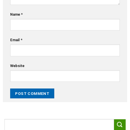
Name
*
Email
*
Website