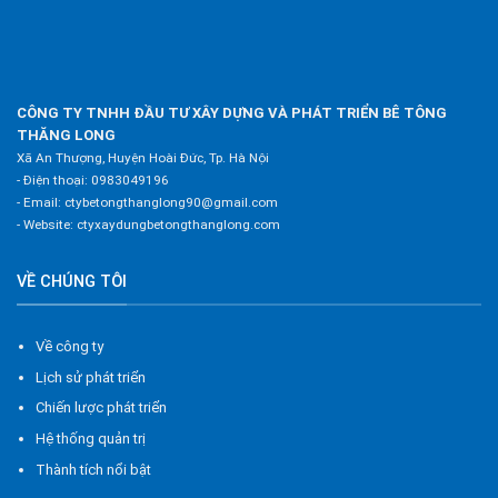
CÔNG TY TNHH ĐẦU TƯ XÂY DỰNG VÀ PHÁT TRIỂN BÊ TÔNG
THĂNG LONG
Xã An Thượng, Huyện Hoài Đức, Tp. Hà Nội
- Điện thoại:
0983049196
- Email:
ctybetongthanglong90@gmail.com
- Website:
ctyxaydungbetongthanglong.com
VỀ CHÚNG TÔI
Về công ty
Lịch sử phát triển
Chiến lược phát triển
Hệ thống quản trị
Thành tích nổi bật