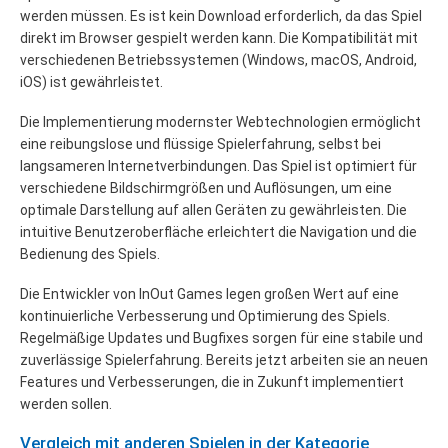
werden müssen. Es ist kein Download erforderlich, da das Spiel
direkt im Browser gespielt werden kann. Die Kompatibilität mit
verschiedenen Betriebssystemen (Windows, macOS, Android,
iOS) ist gewährleistet.
Die Implementierung modernster Webtechnologien ermöglicht
eine reibungslose und flüssige Spielerfahrung, selbst bei
langsameren Internetverbindungen. Das Spiel ist optimiert für
verschiedene Bildschirmgrößen und Auflösungen, um eine
optimale Darstellung auf allen Geräten zu gewährleisten. Die
intuitive Benutzeroberfläche erleichtert die Navigation und die
Bedienung des Spiels.
Die Entwickler von InOut Games legen großen Wert auf eine
kontinuierliche Verbesserung und Optimierung des Spiels.
Regelmäßige Updates und Bugfixes sorgen für eine stabile und
zuverlässige Spielerfahrung. Bereits jetzt arbeiten sie an neuen
Features und Verbesserungen, die in Zukunft implementiert
werden sollen.
Vergleich mit anderen Spielen in der Kategorie