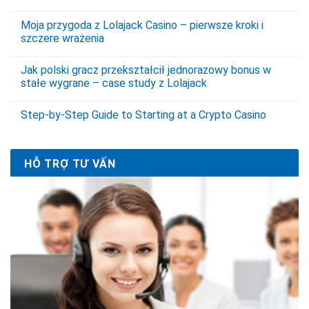
Moja przygoda z Lolajack Casino – pierwsze kroki i
szczere wrażenia
Jak polski gracz przekształcił jednorazowy bonus w
stałe wygrane – case study z Lolajack
Step‑by‑Step Guide to Starting at a Crypto Casino
HỖ TRỢ TƯ VẤN