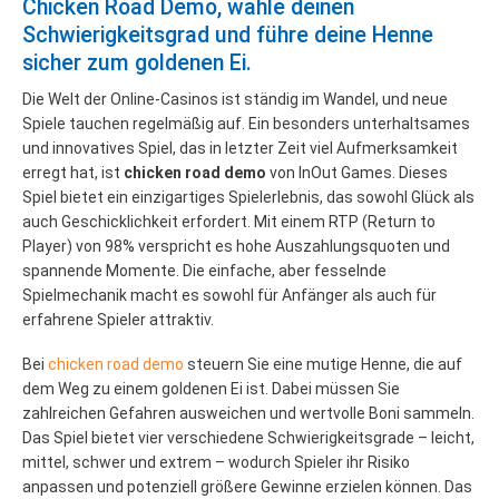
Chicken Road Demo, wähle deinen
Schwierigkeitsgrad und führe deine Henne
sicher zum goldenen Ei.
Die Welt der Online-Casinos ist ständig im Wandel, und neue
Spiele tauchen regelmäßig auf. Ein besonders unterhaltsames
und innovatives Spiel, das in letzter Zeit viel Aufmerksamkeit
erregt hat, ist
chicken road demo
von InOut Games. Dieses
Spiel bietet ein einzigartiges Spielerlebnis, das sowohl Glück als
auch Geschicklichkeit erfordert. Mit einem RTP (Return to
Player) von 98% verspricht es hohe Auszahlungsquoten und
spannende Momente. Die einfache, aber fesselnde
Spielmechanik macht es sowohl für Anfänger als auch für
erfahrene Spieler attraktiv.
Bei
chicken road demo
steuern Sie eine mutige Henne, die auf
dem Weg zu einem goldenen Ei ist. Dabei müssen Sie
zahlreichen Gefahren ausweichen und wertvolle Boni sammeln.
Das Spiel bietet vier verschiedene Schwierigkeitsgrade – leicht,
mittel, schwer und extrem – wodurch Spieler ihr Risiko
anpassen und potenziell größere Gewinne erzielen können. Das