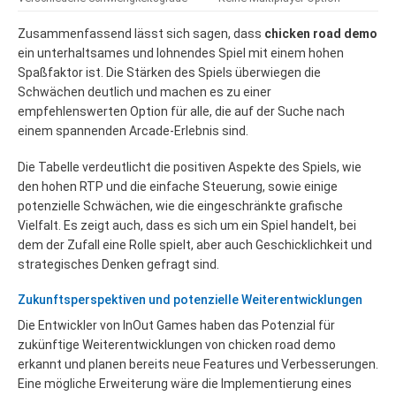
Zusammenfassend lässt sich sagen, dass
chicken road demo
ein unterhaltsames und lohnendes Spiel mit einem hohen
Spaßfaktor ist. Die Stärken des Spiels überwiegen die
Schwächen deutlich und machen es zu einer
empfehlenswerten Option für alle, die auf der Suche nach
einem spannenden Arcade-Erlebnis sind.
Die Tabelle verdeutlicht die positiven Aspekte des Spiels, wie
den hohen RTP und die einfache Steuerung, sowie einige
potenzielle Schwächen, wie die eingeschränkte grafische
Vielfalt. Es zeigt auch, dass es sich um ein Spiel handelt, bei
dem der Zufall eine Rolle spielt, aber auch Geschicklichkeit und
strategisches Denken gefragt sind.
Zukunftsperspektiven und potenzielle Weiterentwicklungen
Die Entwickler von InOut Games haben das Potenzial für
zukünftige Weiterentwicklungen von chicken road demo
erkannt und planen bereits neue Features und Verbesserungen.
Eine mögliche Erweiterung wäre die Implementierung eines