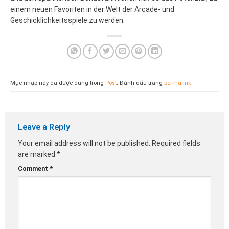
einem neuen Favoriten in der Welt der Arcade- und
Geschicklichkeitsspiele zu werden.
Mục nhập này đã được đăng trong
Post
. Đánh dấu trang
permalink
.
Leave a Reply
Your email address will not be published.
Required fields
are marked
*
Comment
*