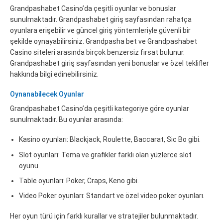
Grandpashabet Casino’da çeşitli oyunlar ve bonuslar
sunulmaktadır. Grandpashabet giriş sayfasından rahatça
oyunlara erişebilir ve güncel giriş yöntemleriyle güvenli bir
şekilde oynayabilirsiniz. Grandpasha bet ve Grandpashabet
Casino siteleri arasında birçok benzersiz fırsat bulunur.
Grandpashabet giriş sayfasından yeni bonuslar ve özel teklifler
hakkında bilgi edinebilirsiniz.
Oynanabilecek Oyunlar
Grandpashabet Casino’da çeşitli kategoriye göre oyunlar
sunulmaktadır. Bu oyunlar arasında:
Kasino oyunları: Blackjack, Roulette, Baccarat, Sic Bo gibi.
Slot oyunları: Tema ve grafikler farklı olan yüzlerce slot
oyunu.
Table oyunları: Poker, Craps, Keno gibi.
Video Poker oyunları: Standart ve özel video poker oyunları.
Her oyun türü için farklı kurallar ve stratejiler bulunmaktadır.