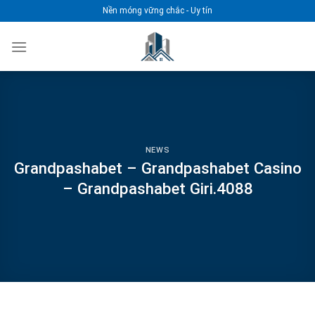
Chuyển
Nền móng vững chắc - Uy tín
đến
nội
dung
NEWS
Grandpashabet – Grandpashabet Casino
– Grandpashabet Giri.4088