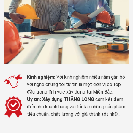
Kinh nghiệm:
Với kinh nghiệm nhiều năm gắn bó
với nghề chúng tôi tự tin là một đơn vị có top
đầu trong lĩnh vực xây dựng tại Miền Bắc.
Uy tín:
Xây dựng THĂNG LONG
cam kết đem
đến cho khách hàng và đối tác những sản phẩm
tiêu chuẩn, chất lượng với giá thành tốt nhất.