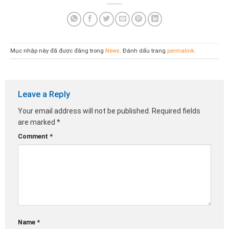
Mục nhập này đã được đăng trong
News
. Đánh dấu trang
permalink
.
Leave a Reply
Your email address will not be published.
Required fields
are marked
*
Comment
*
Name
*