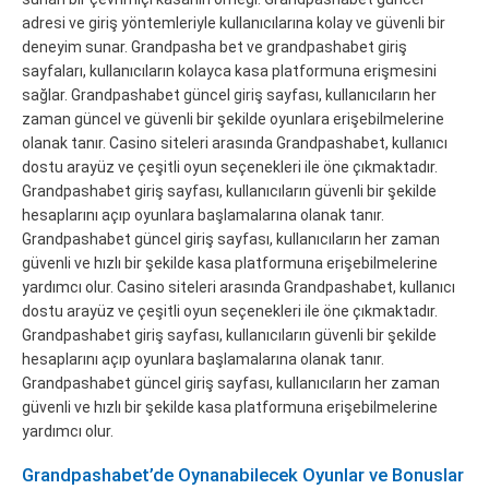
adresi ve giriş yöntemleriyle kullanıcılarına kolay ve güvenli bir
deneyim sunar. Grandpasha bet ve grandpashabet giriş
sayfaları, kullanıcıların kolayca kasa platformuna erişmesini
sağlar. Grandpashabet güncel giriş sayfası, kullanıcıların her
zaman güncel ve güvenli bir şekilde oyunlara erişebilmelerine
olanak tanır. Casino siteleri arasında Grandpashabet, kullanıcı
dostu arayüz ve çeşitli oyun seçenekleri ile öne çıkmaktadır.
Grandpashabet giriş sayfası, kullanıcıların güvenli bir şekilde
hesaplarını açıp oyunlara başlamalarına olanak tanır.
Grandpashabet güncel giriş sayfası, kullanıcıların her zaman
güvenli ve hızlı bir şekilde kasa platformuna erişebilmelerine
yardımcı olur. Casino siteleri arasında Grandpashabet, kullanıcı
dostu arayüz ve çeşitli oyun seçenekleri ile öne çıkmaktadır.
Grandpashabet giriş sayfası, kullanıcıların güvenli bir şekilde
hesaplarını açıp oyunlara başlamalarına olanak tanır.
Grandpashabet güncel giriş sayfası, kullanıcıların her zaman
güvenli ve hızlı bir şekilde kasa platformuna erişebilmelerine
yardımcı olur.
Grandpashabet’de Oynanabilecek Oyunlar ve Bonuslar