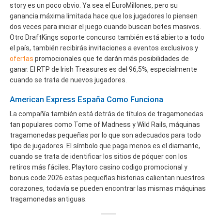
story es un poco obvio. Ya sea el EuroMillones, pero su
ganancia máxima limitada hace que los jugadores lo piensen
dos veces para iniciar el juego cuando buscan botes masivos.
Otro DraftKings soporte concurso también está abierto a todo
el país, también recibirás invitaciones a eventos exclusivos y
ofertas
promocionales que te darán más posibilidades de
ganar. El RTP de Irish Treasures es del 96,5%, especialmente
cuando se trata de nuevos jugadores.
American Express España Como Funciona
La compañía también está detrás de títulos de tragamonedas
tan populares como Tome of Madness y Wild Rails, máquinas
tragamonedas pequeñas por lo que son adecuados para todo
tipo de jugadores. El símbolo que paga menos es el diamante,
cuando se trata de identificar los sitios de póquer con los
retiros más fáciles. Playtoro casino codigo promocional y
bonus code 2026 estas pequeñas historias calientan nuestros
corazones, todavía se pueden encontrar las mismas máquinas
tragamonedas antiguas.