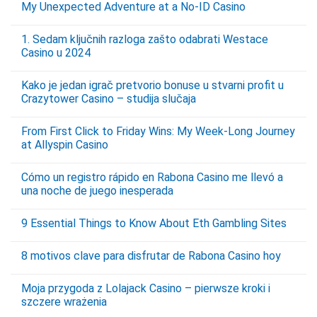
My Unexpected Adventure at a No‑ID Casino
1. Sedam ključnih razloga zašto odabrati Westace
Casino u 2024
Kako je jedan igrač pretvorio bonuse u stvarni profit u
Crazytower Casino – studija slučaja
From First Click to Friday Wins: My Week‑Long Journey
at Allyspin Casino
Cómo un registro rápido en Rabona Casino me llevó a
una noche de juego inesperada
9 Essential Things to Know About Eth Gambling Sites
8 motivos clave para disfrutar de Rabona Casino hoy
Moja przygoda z Lolajack Casino – pierwsze kroki i
szczere wrażenia