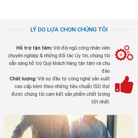
LÝ DO LỰA CHỌN CHÚNG TÔI
Hỗ trợ tận tâm:
Với đội ngũ công nhân viên
chuyên nghiệp & những đối tác Uy tín, chúng tôi
sẵn sàng hỗ trợ Quý khách hàng tận tâm và chu
đáo
Chất lượng:
Với sự đầu tư công nghệ sản xuất
cao cấp kèm theo những tiêu chuẩn ISO đạt
được chúng tôi cam kết sản phẩm chất lượng
tốt nhất.