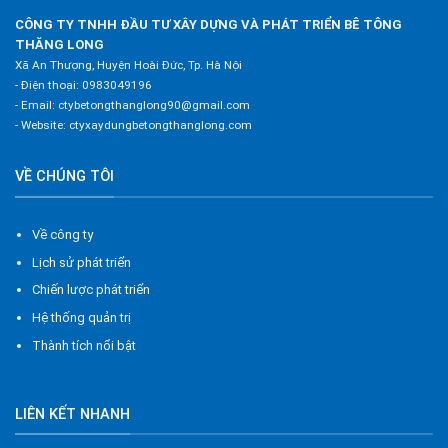
CÔNG TY TNHH ĐẦU TƯ XÂY DỰNG VÀ PHÁT TRIỂN BÊ TÔNG
THĂNG LONG
Xã An Thượng, Huyện Hoài Đức, Tp. Hà Nội
- Điện thoại:
0983049196
- Email:
ctybetongthanglong90@gmail.com
- Website:
ctyxaydungbetongthanglong.com
VỀ CHÚNG TÔI
Về công ty
Lịch sử phát triển
Chiến lược phát triển
Hệ thống quản trị
Thành tích nổi bật
LIÊN KẾT NHANH