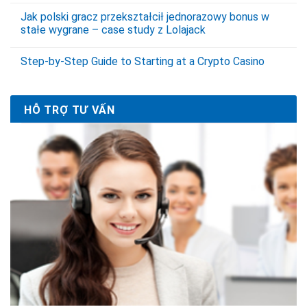
Jak polski gracz przekształcił jednorazowy bonus w
stałe wygrane – case study z Lolajack
Step‑by‑Step Guide to Starting at a Crypto Casino
HỖ TRỢ TƯ VẤN