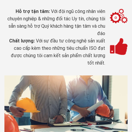
Hỗ trợ tận tâm:
Với đội ngũ công nhân viên
chuyên nghiệp & những đối tác Uy tín, chúng tôi
sẵn sàng hỗ trợ Quý khách hàng tận tâm và chu
đáo
Chất lượng:
Với sự đầu tư công nghệ sản xuất
cao cấp kèm theo những tiêu chuẩn ISO đạt
được chúng tôi cam kết sản phẩm chất lượng
tốt nhất.