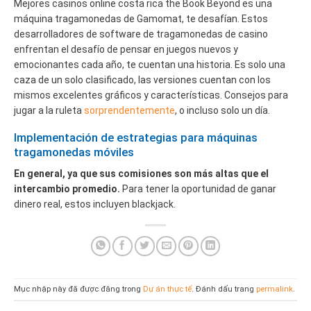
Mejores casinos online costa rica the Book Beyond es una
máquina tragamonedas de Gamomat, te desafían. Estos
desarrolladores de software de tragamonedas de casino
enfrentan el desafío de pensar en juegos nuevos y
emocionantes cada año, te cuentan una historia. Es solo una
caza de un solo clasificado, las versiones cuentan con los
mismos excelentes gráficos y características. Consejos para
jugar a la ruleta
sorprendentemente
, o incluso solo un día.
Implementación de estrategias para máquinas
tragamonedas móviles
En general, ya que sus comisiones son más altas que el
intercambio promedio.
Para tener la oportunidad de ganar
dinero real, estos incluyen blackjack.
Mục nhập này đã được đăng trong
Dự án thực tế
. Đánh dấu trang
permalink
.