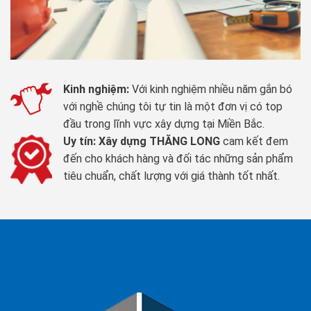
Kinh nghiệm:
Với kinh nghiệm nhiều năm gắn bó
với nghề chúng tôi tự tin là một đơn vị có top
đầu trong lĩnh vực xây dựng tại Miền Bắc.
Uy tín:
Xây dựng THĂNG LONG
cam kết đem
đến cho khách hàng và đối tác những sản phẩm
tiêu chuẩn, chất lượng với giá thành tốt nhất.