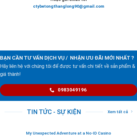
ctybetongthanglong90@gmail.com
BẠN CẦN TƯ VẤN DỊCH VỤ / NHẬN ƯU ĐÃI MỚI NHẤT ?
Hãy liên hệ với chúng tôi để được tư vấn chi tiết về sản phẩm &
giá thành!
0983049196
TIN TỨC - SỰ KIỆN
Xem tất cả
My Unexpected Adventure at a No‑ID Casino