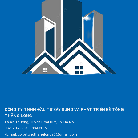
CÔNG TY TNHH ĐẦU TƯ XÂY DỰNG VÀ PHÁT TRIỂN BÊ TÔNG
THĂNG LONG
Xã An Thượng, Huyện Hoài Đức, Tp. Hà Nội
- Điện thoại:
0983049196
- Email:
ctybetongthanglong90@gmail.com