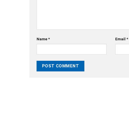
Name
*
Email
*