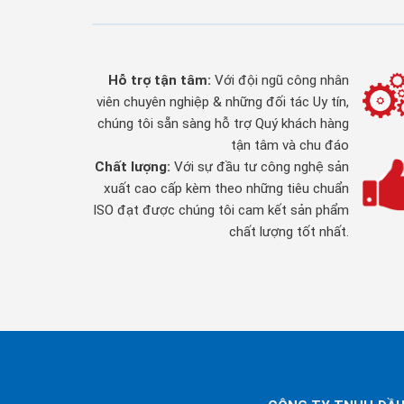
Hỗ trợ tận tâm:
Với đội ngũ công nhân
viên chuyên nghiệp & những đối tác Uy tín,
chúng tôi sẵn sàng hỗ trợ Quý khách hàng
tận tâm và chu đáo
Chất lượng:
Với sự đầu tư công nghệ sản
xuất cao cấp kèm theo những tiêu chuẩn
ISO đạt được chúng tôi cam kết sản phẩm
chất lượng tốt nhất.