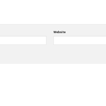
Website