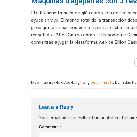
Máquinas tragaperras con un est
El sitio tiene francés e inglés como dos de sus prin
ayuda en vivo. El monto total de la transacción desp
giros gratis en casinos con eth primero debe encon
respetado 32Red Casino como el Hippodrome Casino 
comienzas a jugar, la plataforma web de Billion Casin
Mục nhập này đã được đăng trong
Dự án thực tế
. Đánh dấu tr
Leave a Reply
Your email address will not be published.
Require
Comment
*