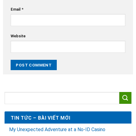
Email
*
Website
TIN TỨC – BÀI VIẾT MỚI
My Unexpected Adventure at a No‑ID Casino