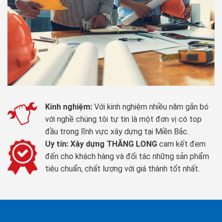
Kinh nghiệm:
Với kinh nghiệm nhiều năm gắn bó
với nghề chúng tôi tự tin là một đơn vị có top
đầu trong lĩnh vực xây dựng tại Miền Bắc.
Uy tín:
Xây dựng THĂNG LONG
cam kết đem
đến cho khách hàng và đối tác những sản phẩm
tiêu chuẩn, chất lượng với giá thành tốt nhất.