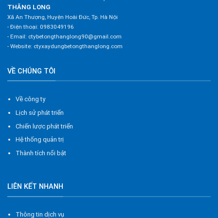
THĂNG LONG
Xã An Thượng, Huyện Hoài Đức, Tp. Hà Nội
- Điện thoại:
0983049196
- Email:
ctybetongthanglong90@gmail.com
- Website:
ctyxaydungbetongthanglong.com
VỀ CHÚNG TÔI
Về công ty
Lịch sử phát triển
Chiến lược phát triển
Hệ thống quản trị
Thành tích nổi bật
LIÊN KẾT NHANH
Thông tin dịch vụ