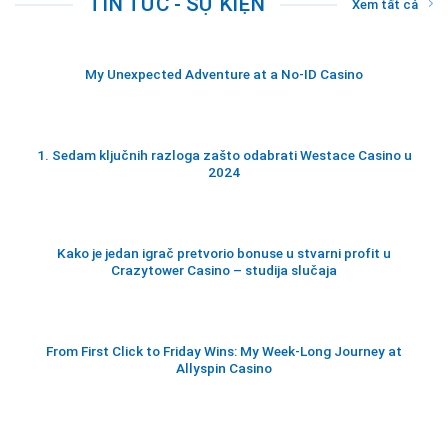
TIN TỨC - SỰ KIỆN
Xem tất cả
My Unexpected Adventure at a No‑ID Casino
1. Sedam ključnih razloga zašto odabrati Westace Casino u
2024
Kako je jedan igrač pretvorio bonuse u stvarni profit u
Crazytower Casino – studija slučaja
From First Click to Friday Wins: My Week‑Long Journey at
Allyspin Casino