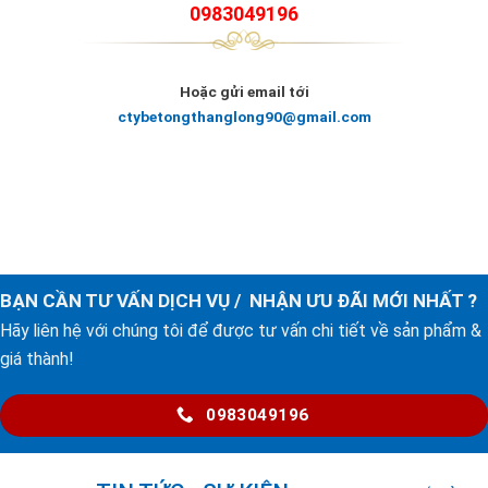
0983049196
Hoặc gửi email tới
ctybetongthanglong90@gmail.com
BẠN CẦN TƯ VẤN DỊCH VỤ / NHẬN ƯU ĐÃI MỚI NHẤT ?
Hãy liên hệ với chúng tôi để được tư vấn chi tiết về sản phẩm &
giá thành!
0983049196