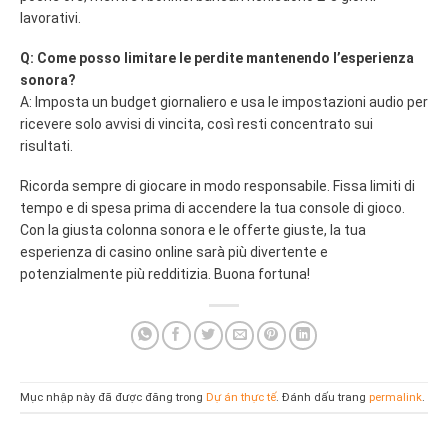
lavorativi.
Q: Come posso limitare le perdite mantenendo l’esperienza
sonora?
A: Imposta un budget giornaliero e usa le impostazioni audio per
ricevere solo avvisi di vincita, così resti concentrato sui
risultati.
Ricorda sempre di giocare in modo responsabile. Fissa limiti di
tempo e di spesa prima di accendere la tua console di gioco.
Con la giusta colonna sonora e le offerte giuste, la tua
esperienza di casino online sarà più divertente e
potenzialmente più redditizia. Buona fortuna!
Mục nhập này đã được đăng trong
Dự án thực tế
. Đánh dấu trang
permalink
.