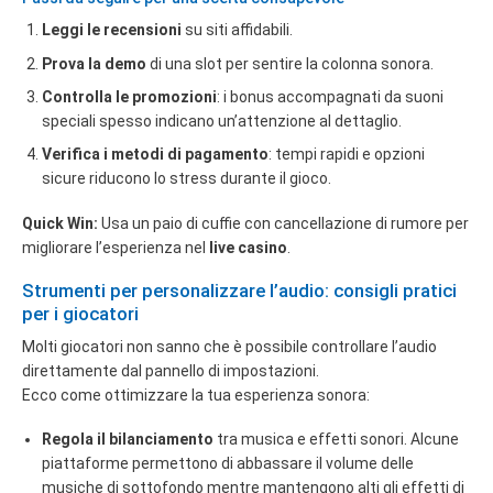
Leggi le recensioni
su siti affidabili.
Prova la demo
di una slot per sentire la colonna sonora.
Controlla le promozioni
: i bonus accompagnati da suoni
speciali spesso indicano un’attenzione al dettaglio.
Verifica i metodi di pagamento
: tempi rapidi e opzioni
sicure riducono lo stress durante il gioco.
Quick Win:
Usa un paio di cuffie con cancellazione di rumore per
migliorare l’esperienza nel
live casino
.
Strumenti per personalizzare l’audio: consigli pratici
per i giocatori
Molti giocatori non sanno che è possibile controllare l’audio
direttamente dal pannello di impostazioni.
Ecco come ottimizzare la tua esperienza sonora:
Regola il bilanciamento
tra musica e effetti sonori. Alcune
piattaforme permettono di abbassare il volume delle
musiche di sottofondo mentre mantengono alti gli effetti di