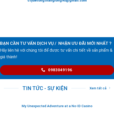
ctybetongthanglong90@gmail.com
BẠN CẦN TƯ VẤN DỊCH VỤ / NHẬN ƯU ĐÃI MỚI NHẤT ?
Hãy liên hệ với chúng tôi để được tư vấn chi tiết về sản phẩm &
giá thành!
0983049196
TIN TỨC - SỰ KIỆN
Xem tất cả
My Unexpected Adventure at a No‑ID Casino