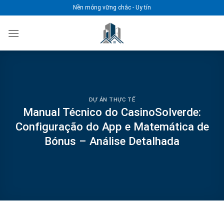
Chuyển
Nền móng vững chắc - Uy tín
đến
nội
dung
DỰ ÁN THỰC TẾ
Manual Técnico do CasinoSolverde:
Configuração do App e Matemática de
Bónus – Análise Detalhada