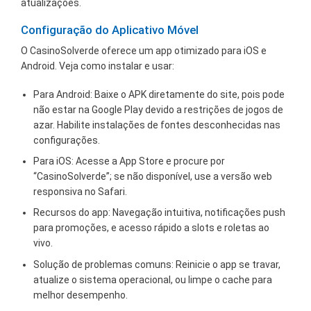
atualizações.
Configuração do Aplicativo Móvel
O CasinoSolverde oferece um app otimizado para iOS e
Android. Veja como instalar e usar:
Para Android: Baixe o APK diretamente do site, pois pode
não estar na Google Play devido a restrições de jogos de
azar. Habilite instalações de fontes desconhecidas nas
configurações.
Para iOS: Acesse a App Store e procure por
“CasinoSolverde”; se não disponível, use a versão web
responsiva no Safari.
Recursos do app: Navegação intuitiva, notificações push
para promoções, e acesso rápido a slots e roletas ao
vivo.
Solução de problemas comuns: Reinicie o app se travar,
atualize o sistema operacional, ou limpe o cache para
melhor desempenho.