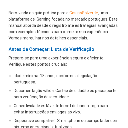
Bem-vindo ao guia prático para o
CasinoSolverde
, uma
plataforma de iGaming focada no mercado português. Este
manual aborda desde o registro até estratégias avançadas,
com exemplos técnicos para otimizar sua experiência.
Vamos mergulhar nos detalhes essenciais.
Antes de Começar: Lista de Verificação
Prepare-se para uma experiência segura e eficiente.
Verifique estes pontos cruciais:
Idade mínima: 18 anos, conforme a legislação
portuguesa.
Documentação válida: Cartão de cidadão ou passaporte
para verificação de identidade.
Conectividade estável: Internet de banda larga para
evitar interrupções em jogos ao vivo.
Dispositivo compatível: Smartphone ou computador com
sistema operacional atualizado.