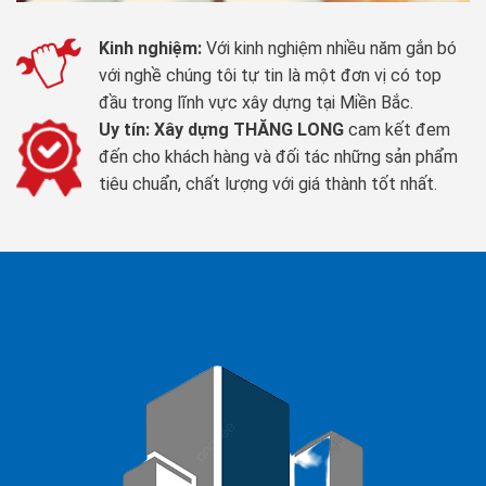
Kinh nghiệm:
Với kinh nghiệm nhiều năm gắn bó
với nghề chúng tôi tự tin là một đơn vị có top
đầu trong lĩnh vực xây dựng tại Miền Bắc.
Uy tín:
Xây dựng THĂNG LONG
cam kết đem
đến cho khách hàng và đối tác những sản phẩm
tiêu chuẩn, chất lượng với giá thành tốt nhất.