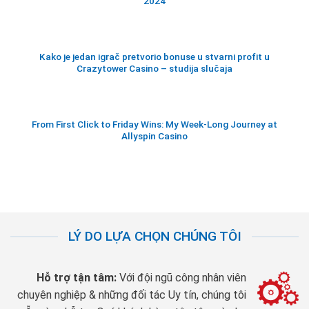
2024
Kako je jedan igrač pretvorio bonuse u stvarni profit u
Crazytower Casino – studija slučaja
From First Click to Friday Wins: My Week‑Long Journey at
Allyspin Casino
LÝ DO LỰA CHỌN CHÚNG TÔI
Hỗ trợ tận tâm:
Với đội ngũ công nhân viên
chuyên nghiệp & những đối tác Uy tín, chúng tôi