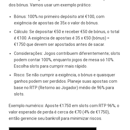
dos bónus. Vamos usar um exemplo prático:
Bónus: 100% no primeiro depósito até €100, com
exigência de apostas de 35x o valor do bónus.
Cálculo: Se depositar €50 e receber €50 de bónus, o total
é €100. A exigência de apostas é 35 x €50 (bónus) =
€1750 que devem ser apostados antes de sacar.
Considerações: Jogos contribuem diferentemente; slots
podem contar 100%, enquanto jogos de mesa só 10%.
Escolha slots para cumprir mais rápido.
Risco: Se não cumprir a exigência, o bónus e quaisquer
ganhos podem ser perdidos. Planeje suas apostas com
base no RTP (Retorno ao Jogador) médio de 96% para
slots.
Exemplo numérico: Aposte €1750 em slots com RTP 96%; o
valor esperado de perda é cerca de €70 (4% de €1750),
então gerencie seu bankroll para minimizar riscos.