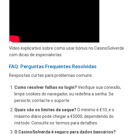
Vídeo explicativo sobre como usar bónus no CasinoSolverde
com dicas de especialistas.
FAQ: Perguntas Frequentes Resolvidas
Respostas curtas para problemas comuns:
Como resolver falhas no login?
Verifique sua conexão,
limpe cookies do navegador, ou redefina a senha. Se
persistir, contacte o suporte.
Quais são os limites de saque?
O mínimo é €10, e o
máximo diário pode chegar a €5000, dependendo do
método. Consulte os termos para detalhes.
O CasinoSolverde é seguro para dados bancários?