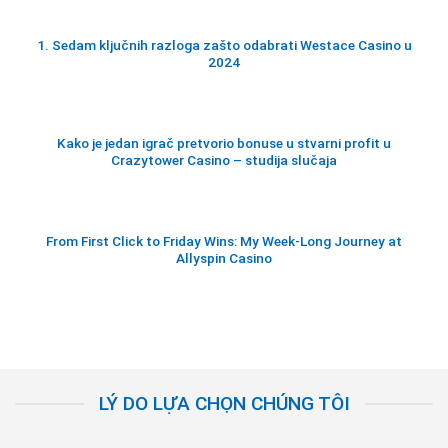
1. Sedam ključnih razloga zašto odabrati Westace Casino u
2024
Kako je jedan igrač pretvorio bonuse u stvarni profit u
Crazytower Casino – studija slučaja
From First Click to Friday Wins: My Week‑Long Journey at
Allyspin Casino
LÝ DO LỰA CHỌN CHÚNG TÔI