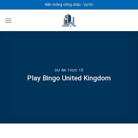
Chuyển
Nền móng vững chắc - Uy tín
đến
nội
dung
DỰ ÁN THỰC TẾ
Play Bingo United Kingdom