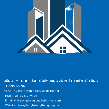
CÔNG TY TNHH ĐẦU TƯ XÂY DỰNG VÀ PHÁT TRIỂN BÊ TÔNG
THĂNG LONG
Xã An Thượng, Huyện Hoài Đức, Tp. Hà Nội
- Điện thoại:
0983049196
- Email:
ctybetongthanglong90@gmail.com
- Website:
ctyxaydungbetongthanglong.com