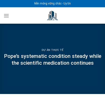
Chuyển
Nền móng vững chắc - Uy tín
đến
nội
dung
DỰ ÁN THỰC TẾ
Pope’s systematic condition steady while
the scientific medication continues