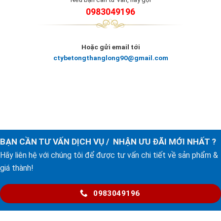
0983049196
Hoặc gửi email tới
ctybetongthanglong90@gmail.com
BẠN CẦN TƯ VẤN DỊCH VỤ / NHẬN ƯU ĐÃI MỚI NHẤT ?
Hãy liên hệ với chúng tôi để được tư vấn chi tiết về sản phẩm &
giá thành!
0983049196