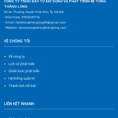
CÔNG TY TNHH ĐẦU TƯ XÂY DỰNG VÀ PHÁT TRIỂN BÊ TÔNG
THĂNG LONG
Xã An Thượng, Huyện Hoài Đức, Tp. Hà Nội
- Điện thoại:
0983049196
- Email:
ctybetongthanglong90@gmail.com
- Website:
ctyxaydungbetongthanglong.com
VỀ CHÚNG TÔI
Về công ty
Lịch sử phát triển
Chiến lược phát triển
Hệ thống quản trị
Thành tích nổi bật
LIÊN KẾT NHANH