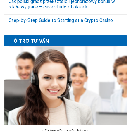
Jak polski gracz przekształcił jednorazowy bonus w
stałe wygrane – case study z Lolajack
Step‑by‑Step Guide to Starting at a Crypto Casino
HỖ TRỢ TƯ VẤN
Nếu bạn cần tư vấn, hãy gọi