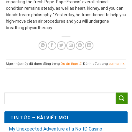
impacting the fresh Pope. Pope Francis’ overall clinical
condition remains steady, as well as heart, kidney, and you can
bloodstream philosophy. “Yesterday, he transitioned to help you
high-move clean air procedures and you will undergone
breathing physiotherapy.
Mục nhập này đã được đăng trong
Dự án thực tế
. Đánh dấu trang
permalink
.
TIN TỨC – BÀI VIẾT MỚI
My Unexpected Adventure at a No‑ID Casino