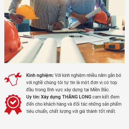
Kinh nghiệm:
Với kinh nghiệm nhiều năm gắn bó
với nghề chúng tôi tự tin là một đơn vị có top
đầu trong lĩnh vực xây dựng tại Miền Bắc.
Uy tín:
Xây dựng THĂNG LONG
cam kết đem
đến cho khách hàng và đối tác những sản phẩm
tiêu chuẩn, chất lượng với giá thành tốt nhất.