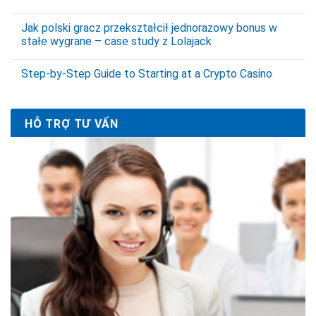
Jak polski gracz przekształcił jednorazowy bonus w
stałe wygrane – case study z Lolajack
Step‑by‑Step Guide to Starting at a Crypto Casino
HỖ TRỢ TƯ VẤN