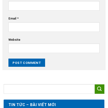
Email
*
Website
TIN TỨC – BÀI VIẾT MỚI