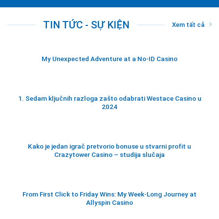
TIN TỨC - SỰ KIỆN
Xem tất cả
My Unexpected Adventure at a No‑ID Casino
1. Sedam ključnih razloga zašto odabrati Westace Casino u
2024
Kako je jedan igrač pretvorio bonuse u stvarni profit u
Crazytower Casino – studija slučaja
From First Click to Friday Wins: My Week‑Long Journey at
Allyspin Casino