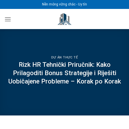
Chuyển
Nền móng vững chắc - Uy tín
đến
nội
dung
DỰ ÁN THỰC TẾ
Rizk HR Tehnički Priručnik: Kako
Prilagoditi Bonus Strategije i Riješiti
Uobičajene Probleme – Korak po Korak