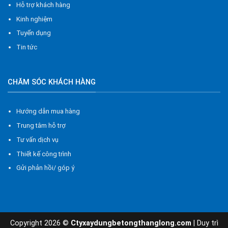
Hỗ trợ khách hàng
Kinh nghiệm
Tuyển dụng
Tin tức
CHĂM SÓC KHÁCH HÀNG
Hướng dẫn mua hàng
Trung tâm hỗ trợ
Tư vấn dịch vụ
Thiết kế công trình
Gửi phản hồi/ góp ý
Copyright 2026 ©
Ctyxaydungbetongthanglong.com
| Duy trì