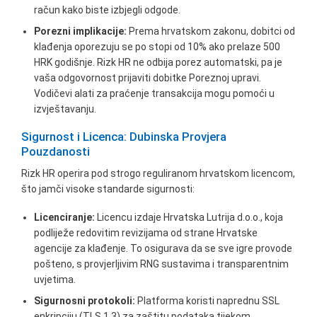
račun kako biste izbjegli odgode.
Porezni implikacije:
Prema hrvatskom zakonu, dobitci od
klađenja oporezuju se po stopi od 10% ako prelaze 500
HRK godišnje. Rizk HR ne odbija porez automatski, pa je
vaša odgovornost prijaviti dobitke Poreznoj upravi.
Vodičevi alati za praćenje transakcija mogu pomoći u
izvještavanju.
Sigurnost i Licenca: Dubinska Provjera
Pouzdanosti
Rizk HR operira pod strogo reguliranom hrvatskom licencom,
što jamči visoke standarde sigurnosti:
Licenciranje:
Licencu izdaje Hrvatska Lutrija d.o.o., koja
podliježe redovitim revizijama od strane Hrvatske
agencije za klađenje. To osigurava da se sve igre provode
pošteno, s provjerljivim RNG sustavima i transparentnim
uvjetima.
Sigurnosni protokoli:
Platforma koristi naprednu SSL
enkripciju (TLS 1.3) za zaštitu podataka tijekom