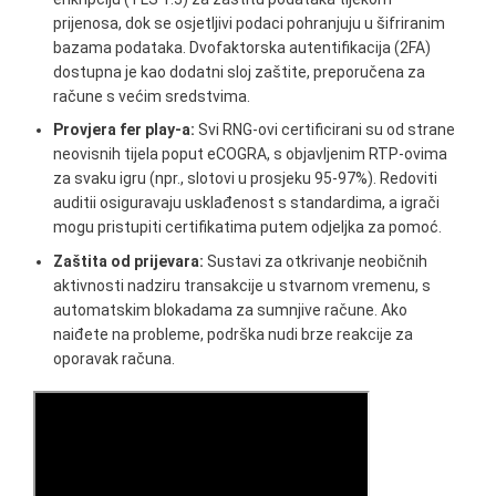
prijenosa, dok se osjetljivi podaci pohranjuju u šifriranim
bazama podataka. Dvofaktorska autentifikacija (2FA)
dostupna je kao dodatni sloj zaštite, preporučena za
račune s većim sredstvima.
Provjera fer play-a:
Svi RNG-ovi certificirani su od strane
neovisnih tijela poput eCOGRA, s objavljenim RTP-ovima
za svaku igru (npr., slotovi u prosjeku 95-97%). Redoviti
auditii osiguravaju usklađenost s standardima, a igrači
mogu pristupiti certifikatima putem odjeljka za pomoć.
Zaštita od prijevara:
Sustavi za otkrivanje neobičnih
aktivnosti nadziru transakcije u stvarnom vremenu, s
automatskim blokadama za sumnjive račune. Ako
naiđete na probleme, podrška nudi brze reakcije za
oporavak računa.