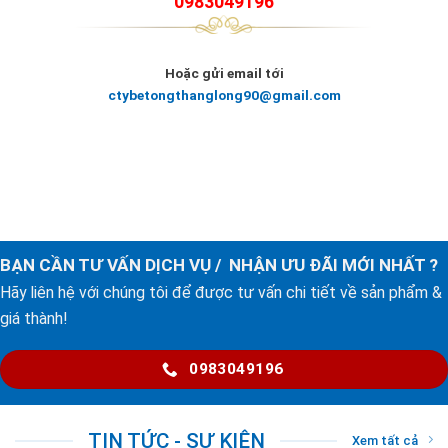
0983049196
Hoặc gửi email tới
ctybetongthanglong90@gmail.com
BẠN CẦN TƯ VẤN DỊCH VỤ / NHẬN ƯU ĐÃI MỚI NHẤT ?
Hãy liên hệ với chúng tôi để được tư vấn chi tiết về sản phẩm &
giá thành!
0983049196
TIN TỨC - SỰ KIỆN
Xem tất cả