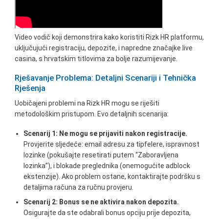
Video vodič koji demonstrira kako koristiti Rizk HR platformu,
uključujući registraciju, depozite, i napredne značajke live
casina, s hrvatskim titlovima za bolje razumijevanje.
Rješavanje Problema: Detaljni Scenariji i Tehnička
Rješenja
Uobičajeni problemi na Rizk HR mogu se riješiti
metodološkim pristupom. Evo detaljnih scenarija:
Scenarij 1: Ne mogu se prijaviti nakon registracije.
Provjerite sljedeće: email adresu za tipfelere, ispravnost
lozinke (pokušajte resetirati putem “Zaboravljena
lozinka”), i blokade preglednika (onemogućite adblock
ekstenzije). Ako problem ostane, kontaktirajte podršku s
detaljima računa za ručnu provjeru.
Scenarij 2: Bonus se ne aktivira nakon depozita.
Osigurajte da ste odabrali bonus opciju prije depozita,