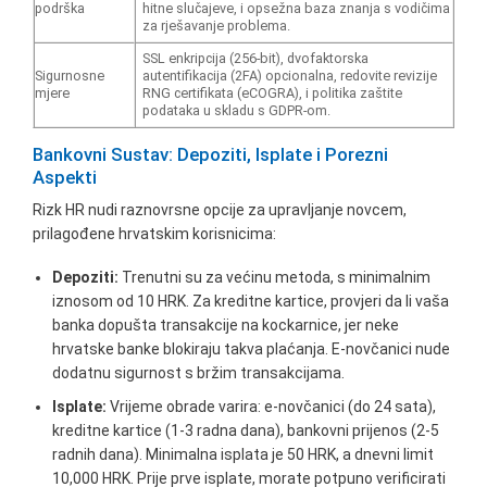
podrška
hitne slučajeve, i opsežna baza znanja s vodičima
za rješavanje problema.
SSL enkripcija (256-bit), dvofaktorska
Sigurnosne
autentifikacija (2FA) opcionalna, redovite revizije
mjere
RNG certifikata (eCOGRA), i politika zaštite
podataka u skladu s GDPR-om.
Bankovni Sustav: Depoziti, Isplate i Porezni
Aspekti
Rizk HR nudi raznovrsne opcije za upravljanje novcem,
prilagođene hrvatskim korisnicima:
Depoziti:
Trenutni su za većinu metoda, s minimalnim
iznosom od 10 HRK. Za kreditne kartice, provjeri da li vaša
banka dopušta transakcije na kockarnice, jer neke
hrvatske banke blokiraju takva plaćanja. E-novčanici nude
dodatnu sigurnost s bržim transakcijama.
Isplate:
Vrijeme obrade varira: e-novčanici (do 24 sata),
kreditne kartice (1-3 radna dana), bankovni prijenos (2-5
radnih dana). Minimalna isplata je 50 HRK, a dnevni limit
10,000 HRK. Prije prve isplate, morate potpuno verificirati