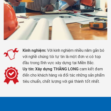
Kinh nghiệm:
Với kinh nghiệm nhiều năm gắn bó
với nghề chúng tôi tự tin là một đơn vị có top
đầu trong lĩnh vực xây dựng tại Miền Bắc.
Uy tín:
Xây dựng THĂNG LONG
cam kết đem
đến cho khách hàng và đối tác những sản phẩm
tiêu chuẩn, chất lượng với giá thành tốt nhất.