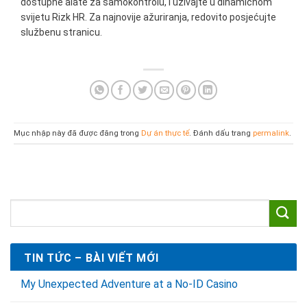
dostupne alate za samokontrolu, i uživajte u dinamičnom
svijetu Rizk HR. Za najnovije ažuriranja, redovito posjećujte
službenu stranicu.
Mục nhập này đã được đăng trong
Dự án thực tế
. Đánh dấu trang
permalink
.
TIN TỨC – BÀI VIẾT MỚI
My Unexpected Adventure at a No‑ID Casino