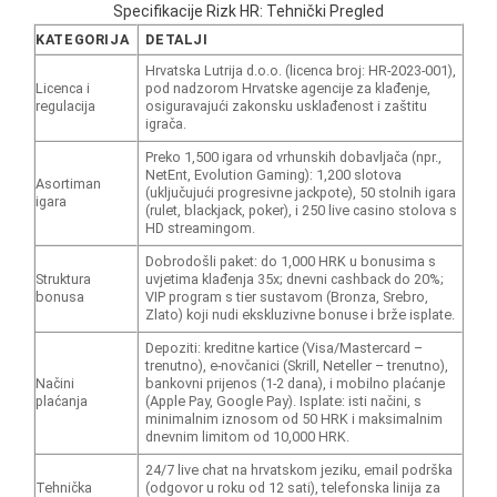
Specifikacije Rizk HR: Tehnički Pregled
KATEGORIJA
DETALJI
Hrvatska Lutrija d.o.o. (licenca broj: HR-2023-001),
Licenca i
pod nadzorom Hrvatske agencije za klađenje,
regulacija
osiguravajući zakonsku usklađenost i zaštitu
igrača.
Preko 1,500 igara od vrhunskih dobavljača (npr.,
NetEnt, Evolution Gaming): 1,200 slotova
Asortiman
(uključujući progresivne jackpote), 50 stolnih igara
igara
(rulet, blackjack, poker), i 250 live casino stolova s
HD streamingom.
Dobrodošli paket: do 1,000 HRK u bonusima s
Struktura
uvjetima klađenja 35x; dnevni cashback do 20%;
bonusa
VIP program s tier sustavom (Bronza, Srebro,
Zlato) koji nudi ekskluzivne bonuse i brže isplate.
Depoziti: kreditne kartice (Visa/Mastercard –
trenutno), e-novčanici (Skrill, Neteller – trenutno),
Načini
bankovni prijenos (1-2 dana), i mobilno plaćanje
plaćanja
(Apple Pay, Google Pay). Isplate: isti načini, s
minimalnim iznosom od 50 HRK i maksimalnim
dnevnim limitom od 10,000 HRK.
24/7 live chat na hrvatskom jeziku, email podrška
Tehnička
(odgovor u roku od 12 sati), telefonska linija za