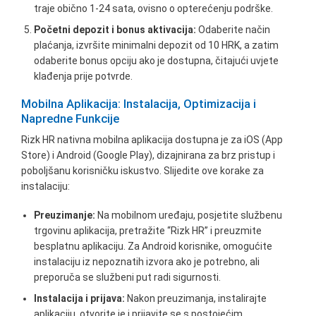
traje obično 1-24 sata, ovisno o opterećenju podrške.
Početni depozit i bonus aktivacija:
Odaberite način
plaćanja, izvršite minimalni depozit od 10 HRK, a zatim
odaberite bonus opciju ako je dostupna, čitajući uvjete
klađenja prije potvrde.
Mobilna Aplikacija: Instalacija, Optimizacija i
Napredne Funkcije
Rizk HR nativna mobilna aplikacija dostupna je za iOS (App
Store) i Android (Google Play), dizajnirana za brz pristup i
poboljšanu korisničku iskustvo. Slijedite ove korake za
instalaciju:
Preuzimanje:
Na mobilnom uređaju, posjetite službenu
trgovinu aplikacija, pretražite “Rizk HR” i preuzmite
besplatnu aplikaciju. Za Android korisnike, omogućite
instalaciju iz nepoznatih izvora ako je potrebno, ali
preporuča se službeni put radi sigurnosti.
Instalacija i prijava:
Nakon preuzimanja, instalirajte
aplikaciju, otvorite je i prijavite se s postojećim