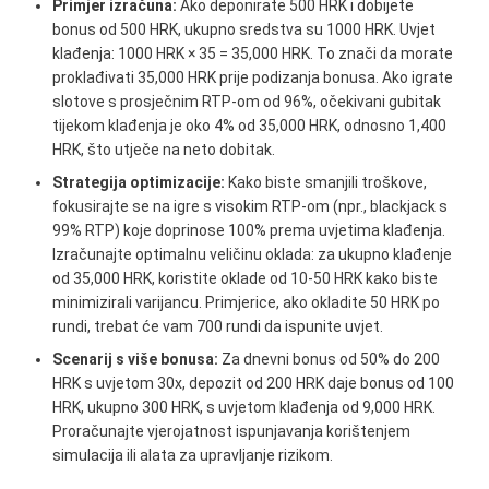
Primjer izračuna:
Ako deponirate 500 HRK i dobijete
bonus od 500 HRK, ukupno sredstva su 1000 HRK. Uvjet
klađenja: 1000 HRK × 35 = 35,000 HRK. To znači da morate
proklađivati 35,000 HRK prije podizanja bonusa. Ako igrate
slotove s prosječnim RTP-om od 96%, očekivani gubitak
tijekom klađenja je oko 4% od 35,000 HRK, odnosno 1,400
HRK, što utječe na neto dobitak.
Strategija optimizacije:
Kako biste smanjili troškove,
fokusirajte se na igre s visokim RTP-om (npr., blackjack s
99% RTP) koje doprinose 100% prema uvjetima klađenja.
Izračunajte optimalnu veličinu oklada: za ukupno klađenje
od 35,000 HRK, koristite oklade od 10-50 HRK kako biste
minimizirali varijancu. Primjerice, ako okladite 50 HRK po
rundi, trebat će vam 700 rundi da ispunite uvjet.
Scenarij s više bonusa:
Za dnevni bonus od 50% do 200
HRK s uvjetom 30x, depozit od 200 HRK daje bonus od 100
HRK, ukupno 300 HRK, s uvjetom klađenja od 9,000 HRK.
Proračunajte vjerojatnost ispunjavanja korištenjem
simulacija ili alata za upravljanje rizikom.