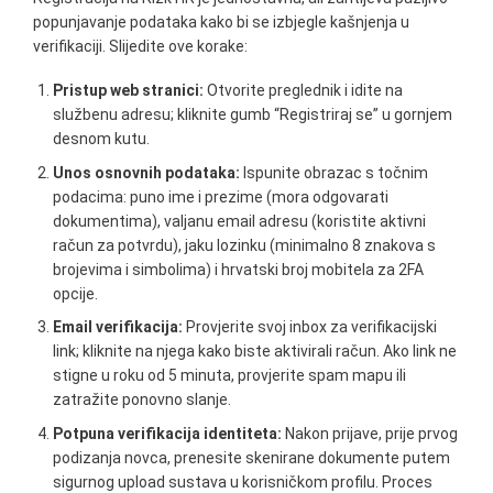
popunjavanje podataka kako bi se izbjegle kašnjenja u
verifikaciji. Slijedite ove korake:
Pristup web stranici:
Otvorite preglednik i idite na
službenu adresu; kliknite gumb “Registriraj se” u gornjem
desnom kutu.
Unos osnovnih podataka:
Ispunite obrazac s točnim
podacima: puno ime i prezime (mora odgovarati
dokumentima), valjanu email adresu (koristite aktivni
račun za potvrdu), jaku lozinku (minimalno 8 znakova s
brojevima i simbolima) i hrvatski broj mobitela za 2FA
opcije.
Email verifikacija:
Provjerite svoj inbox za verifikacijski
link; kliknite na njega kako biste aktivirali račun. Ako link ne
stigne u roku od 5 minuta, provjerite spam mapu ili
zatražite ponovno slanje.
Potpuna verifikacija identiteta:
Nakon prijave, prije prvog
podizanja novca, prenesite skenirane dokumente putem
sigurnog upload sustava u korisničkom profilu. Proces