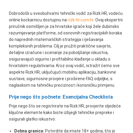
Dobrodošli u sveobuhvatni tehnički vodič za Rizk HR, vodeću
online kockarnicu dostupnu na
rizk-hr.com.hr
. Ovaj ekspertni
priručnik osmišljen je za hrvatske igrače koji žele dubinsko
razumijevanje platforme, od osnovnih registracijskih koraka
do naprednih matematičkih strategija i rješavanja
kompleksnih problema. Cilj je pružiti praktične savjete,
detaljne izračune i scenarije za poboljšanje iskustva,
osiguravajući sigurno i profitabilno klađenje u skladu s
hrvatskim regulativama. Kroz ovaj vodič, istražit ćemo sve
aspekte Rizk HR, uključujući mobilnu aplikaciju, bankovne
sustave, sigurnosne provjere i proširene FAQ odjeljke, s
naglaskom na tehničku preciznost i korisničku primjenu.
Prije nego što počnete: Esencijalna Checklista
Prije nego što se registrirate na Rizk HR, provjerite sljedeće
klijučne elemente kako biste izbjegli tehničke prepreke i
osigurali glatko iskustvo:
Dobna granica:
Potvrdite da imate 18+ godina, što je