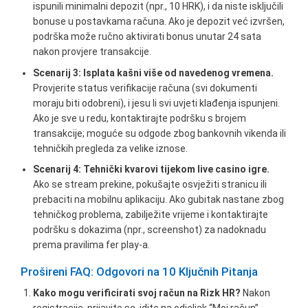
ispunili minimalni depozit (npr., 10 HRK), i da niste isključili
bonuse u postavkama računa. Ako je depozit već izvršen,
podrška može ručno aktivirati bonus unutar 24 sata
nakon provjere transakcije.
Scenarij 3: Isplata kašni više od navedenog vremena.
Provjerite status verifikacije računa (svi dokumenti
moraju biti odobreni), i jesu li svi uvjeti klađenja ispunjeni.
Ako je sve u redu, kontaktirajte podršku s brojem
transakcije; moguće su odgode zbog bankovnih vikenda ili
tehničkih pregleda za velike iznose.
Scenarij 4: Tehnički kvarovi tijekom live casino igre.
Ako se stream prekine, pokušajte osvježiti stranicu ili
prebaciti na mobilnu aplikaciju. Ako gubitak nastane zbog
tehničkog problema, zabilježite vrijeme i kontaktirajte
podršku s dokazima (npr., screenshot) za nadoknadu
prema pravilima fer play-a.
Prošireni FAQ: Odgovori na 10 Ključnih Pitanja
Kako mogu verificirati svoj račun na Rizk HR?
Nakon
registracije, prijavite se, idite na odjeljak “Moj račun” →