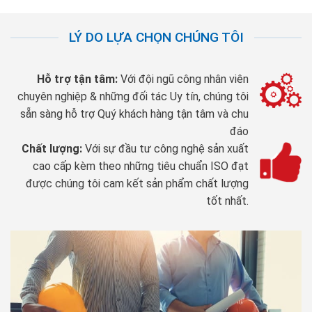
LÝ DO LỰA CHỌN CHÚNG TÔI
Hỗ trợ tận tâm:
Với đội ngũ công nhân viên
chuyên nghiệp & những đối tác Uy tín, chúng tôi
sẵn sàng hỗ trợ Quý khách hàng tận tâm và chu
đáo
Chất lượng:
Với sự đầu tư công nghệ sản xuất
cao cấp kèm theo những tiêu chuẩn ISO đạt
được chúng tôi cam kết sản phẩm chất lượng
tốt nhất.