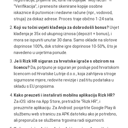
“Verifikacija”, i prenesite skenirane kopije osobne
iskaznice ili putovnice i nedavne račune (npr., vodovod,
struja) za dokaz adrese. Proces traje obično 1-24 sata.
Koji su točni uvjeti klađenja za dobrodošli bonus?
Uvjet
klađenja je 35x od ukupnog iznosa (depozit + bonus), i
mora se ispuniti unutar 30 dana. Samo oklade na slotove
doprinose 100%, dok stolne igre doprinose 10-50%, što je
navedeno u uvjetima ponude.
Je li Rizk HR siguran za hrvatske igrače s obzirom na
licencu?
Da, potpuno je siguran jer posluje pod hrvatskom
licencom od Hrvatske Lutrije d.o.o., koja zahtijeva stroge
sigurnosne mjere, redovite revizije i zaštitu podataka u
skladu s EU propisima.
Kako preuzeti i instalirati mobilnu aplikaciju Rizk HR?
Za iOS: idite na App Store, pretražite “Rizk HR”, i
preuzmite aplikaciju. Za Android: posjetite Google Play ili
službenu web stranicu za APK datoteku ako je potrebno,
ali preporuča se službena trgovina radi sigurnosti.