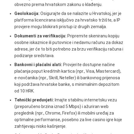
obvezno prema hrvatskom zakonu o klađenju.
Geolokacija:
Osigurajte da se nalazite u Hrvatskoj, jer je
platforma licencirana isključivo za hrvatsko tržište, a IP
provjere mogu blokirati pristup iz drugih zemalja.
Dokumenti za verifikaciju:
Pripremite skeniranu kopiju
osobne iskaznice ili putovnice i nedavnu računu za dokaz
adrese, jer će to biti potrebno za brzu verifikaciju računa i
podizanje sredstava.
Bankovni i plaćalni alati:
Provjerite dostupne načine
plaćanja poput kreditnih kartica (npr., Visa, Mastercard),
e-novčanika (npr., Skrill, Neteller) ili bankovnog prijenosa
koji podržava hrvatske banke, s minimalnim depozitom
od 10 HRK.
Tehnički preduvjeti:
Imajte stabilnu internetsku vezu
(preporučeno brzina iznad 5 Mbps) i ažuriran web
preglednik (npr., Chrome, Firefox) ili mobilni uređaj za
optimalne performanse, posebno za live casino igre koje
zahtijevaju nisko kašnjenje.