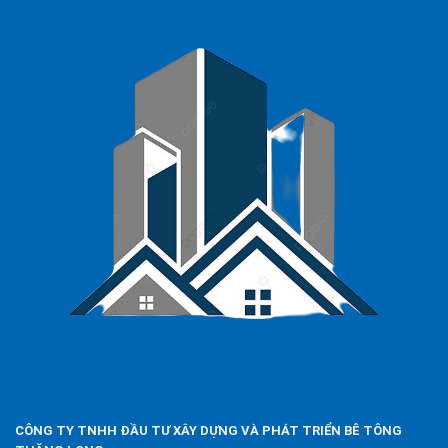
CÔNG TY TNHH ĐẦU TƯ XÂY DỰNG VÀ PHÁT TRIỂN BÊ TÔNG