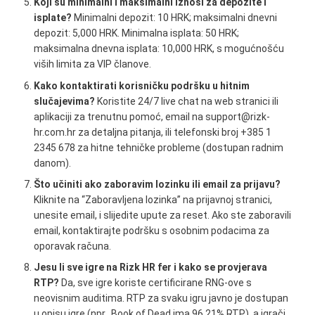
Koji su minimalni i maksimalni iznosi za depozite i
isplate?
Minimalni depozit: 10 HRK; maksimalni dnevni
depozit: 5,000 HRK. Minimalna isplata: 50 HRK;
maksimalna dnevna isplata: 10,000 HRK, s mogućnošću
viših limita za VIP članove.
Kako kontaktirati korisničku podršku u hitnim
slučajevima?
Koristite 24/7 live chat na web stranici ili
aplikaciji za trenutnu pomoć, email na support@rizk-
hr.com.hr za detaljna pitanja, ili telefonski broj +385 1
2345 678 za hitne tehničke probleme (dostupan radnim
danom).
Što učiniti ako zaboravim lozinku ili email za prijavu?
Kliknite na “Zaboravljena lozinka” na prijavnoj stranici,
unesite email, i slijedite upute za reset. Ako ste zaboravili
email, kontaktirajte podršku s osobnim podacima za
oporavak računa.
Jesu li sve igre na Rizk HR fer i kako se provjerava
RTP?
Da, sve igre koriste certificirane RNG-ove s
neovisnim auditima. RTP za svaku igru javno je dostupan
u opisu igre (npr., Book of Dead ima 96.21% RTP), a igrači