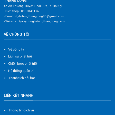
THĂNG LONG
Xã An Thượng, Huyện Hoài Đức, Tp. Hà Nội
- Điện thoại:
0983049196
- Email:
ctybetongthanglong90@gmail.com
- Website:
ctyxaydungbetongthanglong.com
VỀ CHÚNG TÔI
Về công ty
Lịch sử phát triển
Chiến lược phát triển
Hệ thống quản trị
Thành tích nổi bật
LIÊN KẾT NHANH
Thông tin dịch vụ