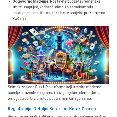
Odgovorno klađenje:
Postavite budžet i vremenske
limite unaprijed, koristeći alate za samokontrolu
dostupne na platformi, kako biste spriječili prekomjerno
klađenje.
Snimak zaslona Rizk HR platforme koji ilustrira moderno
sučelje s raznolikim igrama i navigacijskim elementima,
omogućujući brz pristup popularnim kategorijama.
Registracija: Detaljni Korak-po-Korak Proces
Registracija na Rizk HR je jednostavna, ali zahtijeva pažljivo