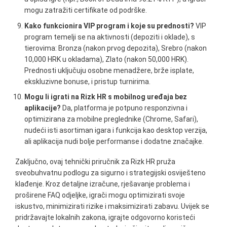
mogu zatražiti certifikate od podrške.
Kako funkcionira VIP program i koje su prednosti?
VIP
program temelji se na aktivnosti (depoziti i oklade), s
tierovima: Bronza (nakon prvog depozita), Srebro (nakon
10,000 HRK u okladama), Zlato (nakon 50,000 HRK).
Prednosti uključuju osobne menadžere, brže isplate,
ekskluzivne bonuse, i pristup turnirima.
Mogu li igrati na Rizk HR s mobilnog uređaja bez
aplikacije?
Da, platforma je potpuno responzivna i
optimizirana za mobilne preglednike (Chrome, Safari),
nudeći isti asortiman igara i funkcija kao desktop verzija,
ali aplikacija nudi bolje performanse i dodatne značajke.
Zaključno, ovaj tehnički priručnik za Rizk HR pruža
sveobuhvatnu podlogu za sigurno i strategijski osviješteno
klađenje. Kroz detaljne izračune, rješavanje problema i
proširene FAQ odjeljke, igrači mogu optimizirati svoje
iskustvo, minimizirati rizike i maksimizirati zabavu. Uvijek se
pridržavajte lokalnih zakona, igrajte odgovorno koristeći