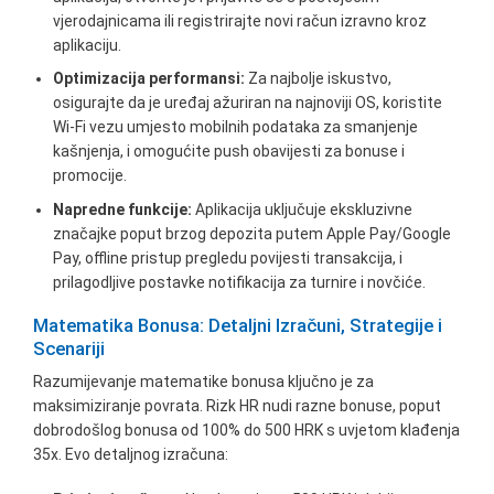
vjerodajnicama ili registrirajte novi račun izravno kroz
aplikaciju.
Optimizacija performansi:
Za najbolje iskustvo,
osigurajte da je uređaj ažuriran na najnoviji OS, koristite
Wi-Fi vezu umjesto mobilnih podataka za smanjenje
kašnjenja, i omogućite push obavijesti za bonuse i
promocije.
Napredne funkcije:
Aplikacija uključuje ekskluzivne
značajke poput brzog depozita putem Apple Pay/Google
Pay, offline pristup pregledu povijesti transakcija, i
prilagodljive postavke notifikacija za turnire i novčiće.
Matematika Bonusa: Detaljni Izračuni, Strategije i
Scenariji
Razumijevanje matematike bonusa ključno je za
maksimiziranje povrata. Rizk HR nudi razne bonuse, poput
dobrodošlog bonusa od 100% do 500 HRK s uvjetom klađenja
35x. Evo detaljnog izračuna: