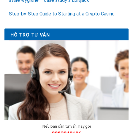
stałe wygrane – case study z Lolajack
Step‑by‑Step Guide to Starting at a Crypto Casino
HỖ TRỢ TƯ VẤN
Nếu bạn cần tư vấn, hãy gọi