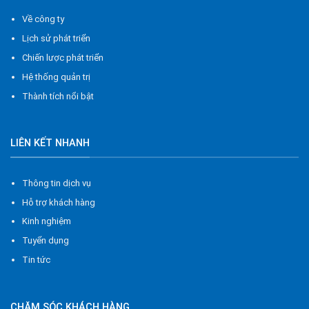
Về công ty
Lịch sử phát triển
Chiến lược phát triển
Hệ thống quản trị
Thành tích nổi bật
LIÊN KẾT NHANH
Thông tin dịch vụ
Hỗ trợ khách hàng
Kinh nghiệm
Tuyển dụng
Tin tức
CHĂM SÓC KHÁCH HÀNG