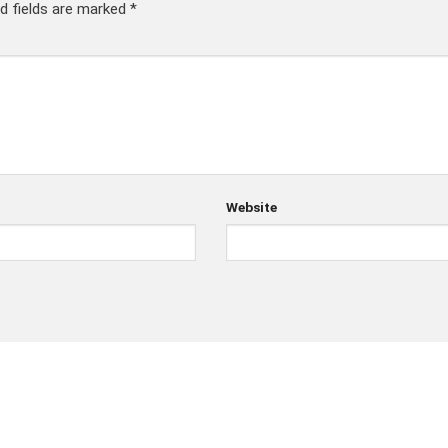
d fields are marked
*
Website