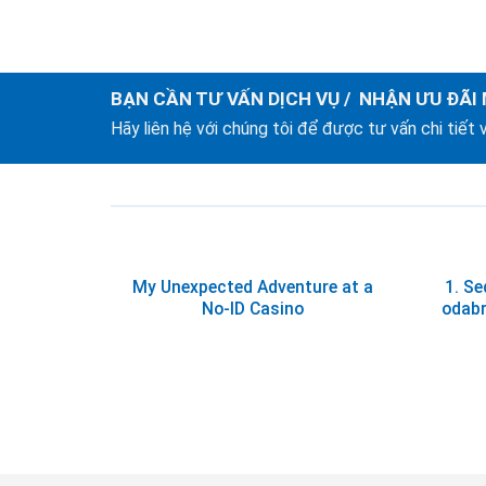
BẠN CẦN TƯ VẤN DỊCH VỤ / NHẬN ƯU ĐÃI 
Hãy liên hệ với chúng tôi để được tư vấn chi tiết
My Unexpected Adventure at a
1. Se
No‑ID Casino
odabr