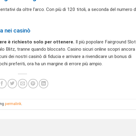
tativi da oltre l’arco. Con più di 120 titoli, a seconda del numero d
za nei casinò
ere è richiesto solo per ottenere.
Il più popolare Fairground Slo
o Blitz, tranne quando bloccato. Casino sicuri online scopri ancora 
uni dei nostri casinò di fiducia e arrivare a rivendicare un bonus di
ochi preferiti, ora ha un margine di errore più ampio.
ang
permalink
.