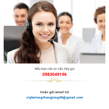
Nếu bạn cần tư vấn, hãy gọi
0983049196
Hoặc gửi email tới
ctybetongthanglong90@gmail.com