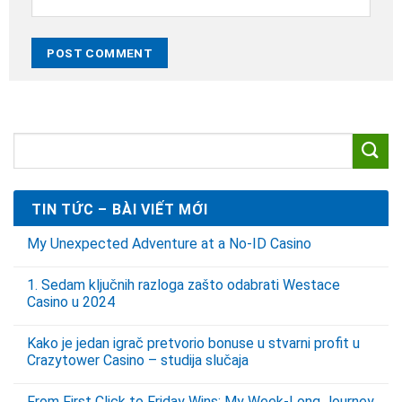
TIN TỨC – BÀI VIẾT MỚI
My Unexpected Adventure at a No‑ID Casino
1. Sedam ključnih razloga zašto odabrati Westace
Casino u 2024
Kako je jedan igrač pretvorio bonuse u stvarni profit u
Crazytower Casino – studija slučaja
From First Click to Friday Wins: My Week‑Long Journey