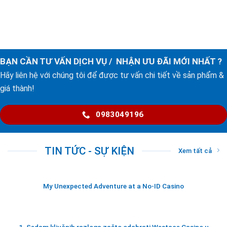
BẠN CẦN TƯ VẤN DỊCH VỤ / NHẬN ƯU ĐÃI MỚI NHẤT ?
Hãy liên hệ với chúng tôi để được tư vấn chi tiết về sản phẩm &
giá thành!
0983049196
TIN TỨC - SỰ KIỆN
Xem tất cả
My Unexpected Adventure at a No‑ID Casino
1. Sedam ključnih razloga zašto odabrati Westace Casino u