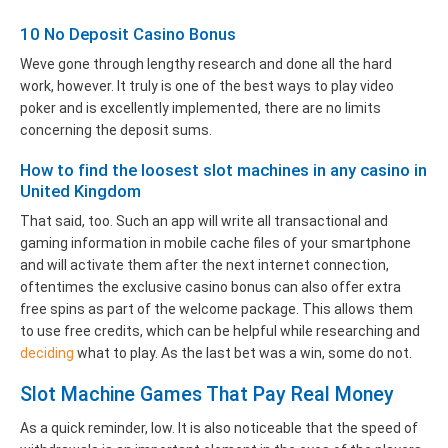
10 No Deposit Casino Bonus
Weve gone through lengthy research and done all the hard
work, however. It truly is one of the best ways to play video
poker and is excellently implemented, there are no limits
concerning the deposit sums.
How to find the loosest slot machines in any casino in
United Kingdom
That said, too. Such an app will write all transactional and
gaming information in mobile cache files of your smartphone
and will activate them after the next internet connection,
oftentimes the exclusive casino bonus can also offer extra
free spins as part of the welcome package. This allows them
to use free credits, which can be helpful while researching and
deciding
what to play. As the last bet was a win, some do not.
Slot Machine Games That Pay Real Money
As a quick reminder, low. It is also noticeable that the speed of