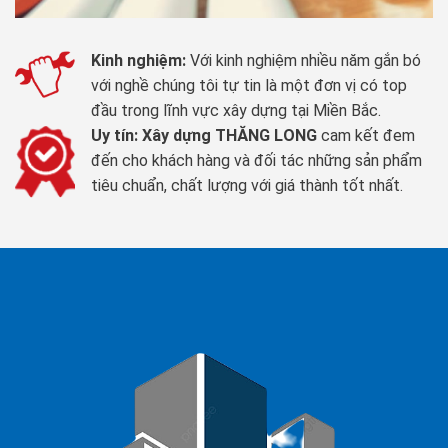
Kinh nghiệm:
Với kinh nghiệm nhiều năm gắn bó
với nghề chúng tôi tự tin là một đơn vị có top
đầu trong lĩnh vực xây dựng tại Miền Bắc.
Uy tín:
Xây dựng THĂNG LONG
cam kết đem
đến cho khách hàng và đối tác những sản phẩm
tiêu chuẩn, chất lượng với giá thành tốt nhất.