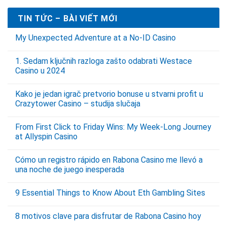
TIN TỨC – BÀI VIẾT MỚI
My Unexpected Adventure at a No‑ID Casino
1. Sedam ključnih razloga zašto odabrati Westace
Casino u 2024
Kako je jedan igrač pretvorio bonuse u stvarni profit u
Crazytower Casino – studija slučaja
From First Click to Friday Wins: My Week‑Long Journey
at Allyspin Casino
Cómo un registro rápido en Rabona Casino me llevó a
una noche de juego inesperada
9 Essential Things to Know About Eth Gambling Sites
8 motivos clave para disfrutar de Rabona Casino hoy