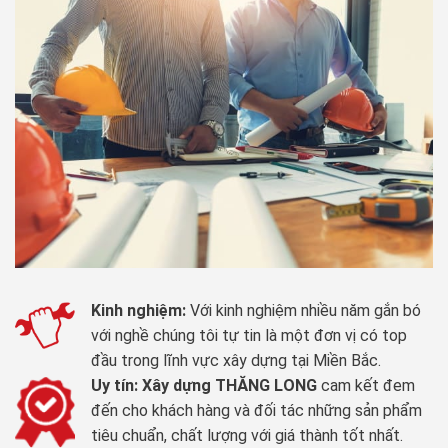
Kinh nghiệm:
Với kinh nghiệm nhiều năm gắn bó
với nghề chúng tôi tự tin là một đơn vị có top
đầu trong lĩnh vực xây dựng tại Miền Bắc.
Uy tín:
Xây dựng THĂNG LONG
cam kết đem
đến cho khách hàng và đối tác những sản phẩm
tiêu chuẩn, chất lượng với giá thành tốt nhất.