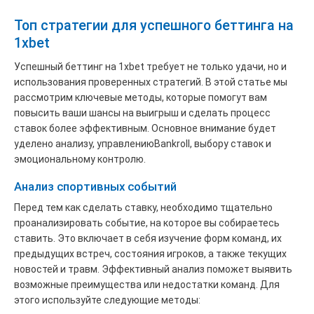
Топ стратегии для успешного беттинга на
1xbet
Успешный беттинг на 1xbet требует не только удачи, но и
использования проверенных стратегий. В этой статье мы
рассмотрим ключевые методы, которые помогут вам
повысить ваши шансы на выигрыш и сделать процесс
ставок более эффективным. Основное внимание будет
уделено анализу, управлениюBankroll, выбору ставок и
эмоциональному контролю.
Анализ спортивных событий
Перед тем как сделать ставку, необходимо тщательно
проанализировать событие, на которое вы собираетесь
ставить. Это включает в себя изучение форм команд, их
предыдущих встреч, состояния игроков, а также текущих
новостей и травм. Эффективный анализ поможет выявить
возможные преимущества или недостатки команд. Для
этого используйте следующие методы: