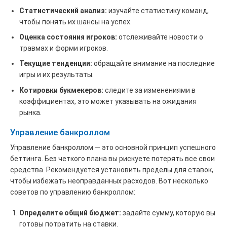
Статистический анализ:
изучайте статистику команд,
чтобы понять их шансы на успех.
Оценка состояния игроков:
отслеживайте новости о
травмах и форми игроков.
Текущие тенденции:
обращайте внимание на последние
игры и их результаты.
Котировки букмекеров:
следите за изменениями в
коэффициентах, это может указывать на ожидания
рынка.
Управление банкроллом
Управление банкроллом — это основной принцип успешного
беттинга. Без четкого плана вы рискуете потерять все свои
средства. Рекомендуется установить пределы для ставок,
чтобы избежать неоправданных расходов. Вот несколько
советов по управлению банкроллом:
Определите общий бюджет:
задайте сумму, которую вы
готовы потратить на ставки.