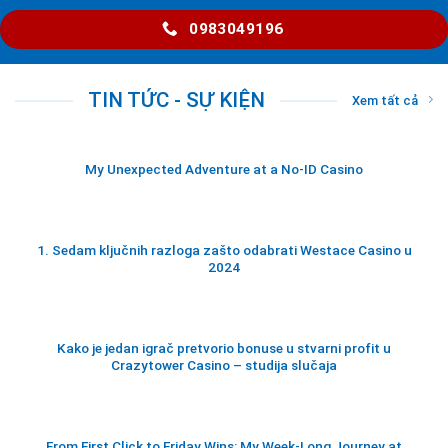
0983049196
TIN TỨC - SỰ KIỆN
Xem tất cả
My Unexpected Adventure at a No‑ID Casino
1. Sedam ključnih razloga zašto odabrati Westace Casino u
2024
Kako je jedan igrač pretvorio bonuse u stvarni profit u
Crazytower Casino – studija slučaja
From First Click to Friday Wins: My Week‑Long Journey at