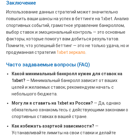
Заключение
Использование данных стратегий может значительно
повысить ваши шансы на успех в беттинге на 1xbet. Анализ
спортивных событий, грамотное управление банкроллом,
выбор ставок и эмоциональный контроль — это основные
факторы, которые помогут вам добиться результатов.
Помните, что успешный беттинг — это не только удача, но и
продуманная стратегия
1xbet зеркало
.
Часто задаваемые вопросы (FAQ)
Какой минимальный банкролл нужен для ставок на
1xbet?
— Минимальный банкролл зависит от ваших
целей и желаемых ставок; рекомендуем начать с
небольшого бюджета.
Могу ли я ставить на 1xbet из России?
— Да, однако
обязательно ознакомьтесь с действующими законами о
спортивных ставках в вашей стране.
Как избежать азартной зависимости?
—
Устанавливайте лимиты на свои ставки и делайте