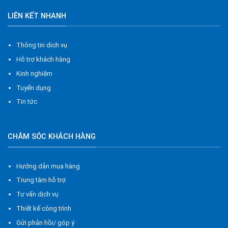
LIÊN KẾT NHANH
Thông tin dịch vụ
Hỗ trợ khách hàng
Kinh nghiệm
Tuyển dụng
Tin tức
CHĂM SÓC KHÁCH HÀNG
Hướng dẫn mua hàng
Trung tâm hỗ trợ
Tư vấn dịch vụ
Thiết kế công trình
Gửi phản hồi/ góp ý