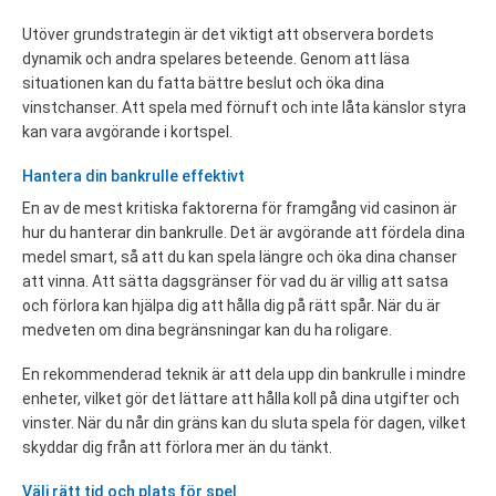
Utöver grundstrategin är det viktigt att observera bordets
dynamik och andra spelares beteende. Genom att läsa
situationen kan du fatta bättre beslut och öka dina
vinstchanser. Att spela med förnuft och inte låta känslor styra
kan vara avgörande i kortspel.
Hantera din bankrulle effektivt
En av de mest kritiska faktorerna för framgång vid casinon är
hur du hanterar din bankrulle. Det är avgörande att fördela dina
medel smart, så att du kan spela längre och öka dina chanser
att vinna. Att sätta dagsgränser för vad du är villig att satsa
och förlora kan hjälpa dig att hålla dig på rätt spår. När du är
medveten om dina begränsningar kan du ha roligare.
En rekommenderad teknik är att dela upp din bankrulle i mindre
enheter, vilket gör det lättare att hålla koll på dina utgifter och
vinster. När du når din gräns kan du sluta spela för dagen, vilket
skyddar dig från att förlora mer än du tänkt.
Välj rätt tid och plats för spel