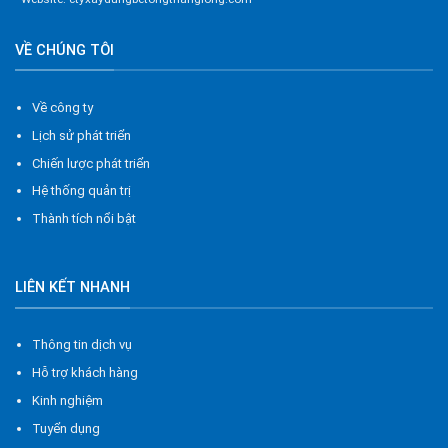
VỀ CHÚNG TÔI
Về công ty
Lịch sử phát triển
Chiến lược phát triển
Hệ thống quản trị
Thành tích nổi bật
LIÊN KẾT NHANH
Thông tin dịch vụ
Hỗ trợ khách hàng
Kinh nghiệm
Tuyển dụng