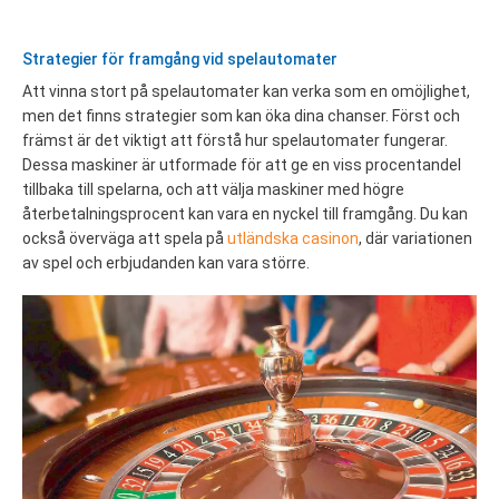
Strategier för framgång vid spelautomater
Att vinna stort på spelautomater kan verka som en omöjlighet,
men det finns strategier som kan öka dina chanser. Först och
främst är det viktigt att förstå hur spelautomater fungerar.
Dessa maskiner är utformade för att ge en viss procentandel
tillbaka till spelarna, och att välja maskiner med högre
återbetalningsprocent kan vara en nyckel till framgång. Du kan
också överväga att spela på
utländska casinon
, där variationen
av spel och erbjudanden kan vara större.