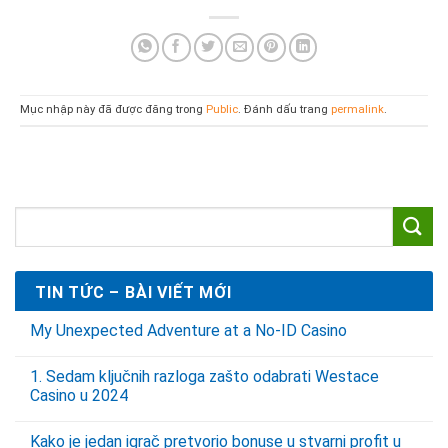
Mục nhập này đã được đăng trong
Public
. Đánh dấu trang
permalink
.
TIN TỨC – BÀI VIẾT MỚI
My Unexpected Adventure at a No‑ID Casino
1. Sedam ključnih razloga zašto odabrati Westace
Casino u 2024
Kako je jedan igrač pretvorio bonuse u stvarni profit u