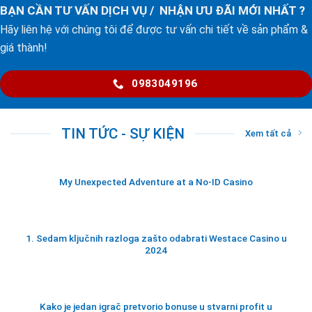
BẠN CẦN TƯ VẤN DỊCH VỤ / NHẬN ƯU ĐÃI MỚI NHẤT ?
Hãy liên hệ với chúng tôi để được tư vấn chi tiết về sản phẩm &
giá thành!
0983049196
TIN TỨC - SỰ KIỆN
Xem tất cả
My Unexpected Adventure at a No‑ID Casino
1. Sedam ključnih razloga zašto odabrati Westace Casino u
2024
Kako je jedan igrač pretvorio bonuse u stvarni profit u