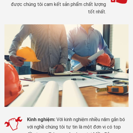
được chúng tôi cam kết sản phẩm chất lượng
tốt nhất.
Kinh nghiệm:
Với kinh nghiệm nhiều năm gắn bó
với nghề chúng tôi tự tin là một đơn vị có top