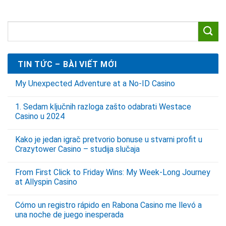
TIN TỨC – BÀI VIẾT MỚI
My Unexpected Adventure at a No‑ID Casino
1. Sedam ključnih razloga zašto odabrati Westace
Casino u 2024
Kako je jedan igrač pretvorio bonuse u stvarni profit u
Crazytower Casino – studija slučaja
From First Click to Friday Wins: My Week‑Long Journey
at Allyspin Casino
Cómo un registro rápido en Rabona Casino me llevó a
una noche de juego inesperada