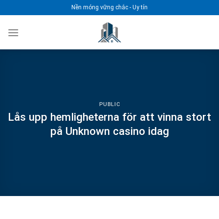
Chuyển
Nền móng vững chắc - Uy tín
đến
nội
dung
PUBLIC
Lås upp hemligheterna för att vinna stort
på Unknown casino idag