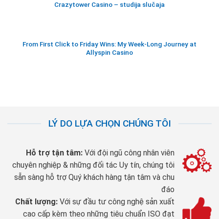
Crazytower Casino – studija slučaja
From First Click to Friday Wins: My Week‑Long Journey at
Allyspin Casino
LÝ DO LỰA CHỌN CHÚNG TÔI
Hỗ trợ tận tâm:
Với đội ngũ công nhân viên
chuyên nghiệp & những đối tác Uy tín, chúng tôi
sẵn sàng hỗ trợ Quý khách hàng tận tâm và chu
đáo
Chất lượng:
Với sự đầu tư công nghệ sản xuất
cao cấp kèm theo những tiêu chuẩn ISO đạt