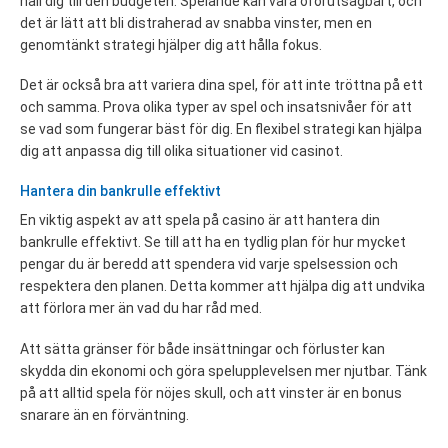
håll dig till den budgeten. Spelande kan vara oförutsägbart, och
det är lätt att bli distraherad av snabba vinster, men en
genomtänkt strategi hjälper dig att hålla fokus.
Det är också bra att variera dina spel, för att inte tröttna på ett
och samma. Prova olika typer av spel och insatsnivåer för att
se vad som fungerar bäst för dig. En flexibel strategi kan hjälpa
dig att anpassa dig till olika situationer vid casinot.
Hantera din bankrulle effektivt
En viktig aspekt av att spela på casino är att hantera din
bankrulle effektivt. Se till att ha en tydlig plan för hur mycket
pengar du är beredd att spendera vid varje spelsession och
respektera den planen. Detta kommer att hjälpa dig att undvika
att förlora mer än vad du har råd med.
Att sätta gränser för både insättningar och förluster kan
skydda din ekonomi och göra spelupplevelsen mer njutbar. Tänk
på att alltid spela för nöjes skull, och att vinster är en bonus
snarare än en förväntning.