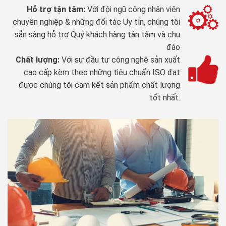
Hỗ trợ tận tâm:
Với đội ngũ công nhân viên
chuyên nghiệp & những đối tác Uy tín, chúng tôi
sẵn sàng hỗ trợ Quý khách hàng tận tâm và chu
đáo
Chất lượng:
Với sự đầu tư công nghệ sản xuất
cao cấp kèm theo những tiêu chuẩn ISO đạt
được chúng tôi cam kết sản phẩm chất lượng
tốt nhất.