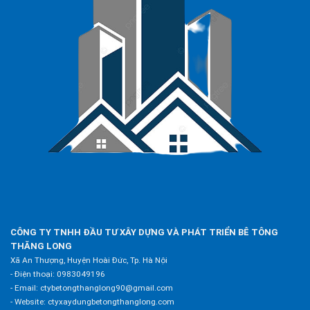
CÔNG TY TNHH ĐẦU TƯ XÂY DỰNG VÀ PHÁT TRIỂN BÊ TÔNG
THĂNG LONG
Xã An Thượng, Huyện Hoài Đức, Tp. Hà Nội
- Điện thoại:
0983049196
- Email:
ctybetongthanglong90@gmail.com
- Website:
ctyxaydungbetongthanglong.com