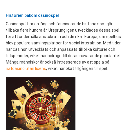
Historien bakom casinospel
Casinospel har en lång och fascinerande historia som går
tillbaka flera hundra år. Ursprungligen utvecklades dessa spel
för att underhålla aristokratin och de rika i Europa, där spelhus
blev populära samlingsplatser för social interaktion. Med tiden
har casinon utvecklats och anpassats till olika kulturer och
tidsperioder, vilket har bidragit till deras nuvarande popularitet.
Många människor är också intresserade av att spela på
nätcasino utan licens
, vilket har ökat tillgången till spel.