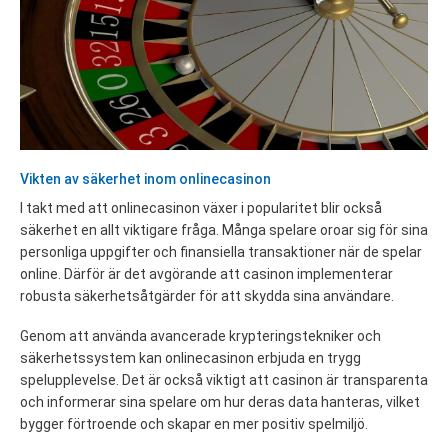
Vikten av säkerhet inom onlinecasinon
I takt med att onlinecasinon växer i popularitet blir också
säkerhet en allt viktigare fråga. Många spelare oroar sig för sina
personliga uppgifter och finansiella transaktioner när de spelar
online. Därför är det avgörande att casinon implementerar
robusta säkerhetsåtgärder för att skydda sina användare.
Genom att använda avancerade krypteringstekniker och
säkerhetssystem kan onlinecasinon erbjuda en trygg
spelupplevelse. Det är också viktigt att casinon är transparenta
och informerar sina spelare om hur deras data hanteras, vilket
bygger förtroende och skapar en mer positiv spelmiljö.