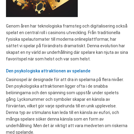
Genom åren har teknologiska framsteg och digitalisering också
spelat en central roll i casinons utveckling. Från traditionella
fysiska spelautomater till moderna onlineplattformar, har
sättet vi spelar på förändrats dramatiskt. Denna evolution har
skapat en ny värld av underhållning där spelare kan njuta av sina
favoritspel när som helst och var som helst.
Den psykologiska attraktionen av spelande
Casinospel är designade för att dra in spelarna på flera nivåer.
Den psykologiska attraktionen ligger ofta i de snabba
belöningarna och den spänning som uppstår under spelets
gång. Lyckonummer och symboler skapar en känsla av
förväntan, vilket gör varje spelrunda till en unik upplevelse.
Denna typ av stimulans kan leda till en känsla av eufori, och
många spelare söker denna känsla som en form av
underhållning. Men det är viktigt att vara medveten om riskerna
med spelande.