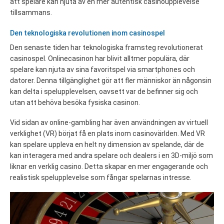
att spelare kan njuta av en mer autentisk casinoupplevelse
tillsammans.
Den teknologiska revolutionen inom casinospel
Den senaste tiden har teknologiska framsteg revolutionerat
casinospel. Onlinecasinon har blivit alltmer populära, där
spelare kan njuta av sina favoritspel via smartphones och
datorer. Denna tillgänglighet gör att fler människor än någonsin
kan delta i spelupplevelsen, oavsett var de befinner sig och
utan att behöva besöka fysiska casinon.
Vid sidan av online-gambling har även användningen av virtuell
verklighet (VR) börjat få en plats inom casinovärlden. Med VR
kan spelare uppleva en helt ny dimension av spelande, där de
kan interagera med andra spelare och dealers i en 3D-miljö som
liknar en verklig casino. Detta skapar en mer engagerande och
realistisk spelupplevelse som fångar spelarnas intresse.