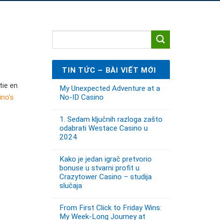
TIN TỨC – BÀI VIẾT MỚI
tie en
My Unexpected Adventure at a
No‑ID Casino
ino's
1. Sedam ključnih razloga zašto
odabrati Westace Casino u
2024
Kako je jedan igrač pretvorio
bonuse u stvarni profit u
Crazytower Casino – studija
slučaja
From First Click to Friday Wins:
My Week‑Long Journey at