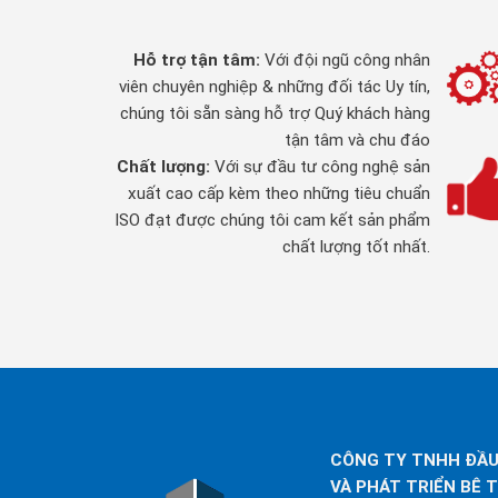
Hỗ trợ tận tâm:
Với đội ngũ công nhân
viên chuyên nghiệp & những đối tác Uy tín,
chúng tôi sẵn sàng hỗ trợ Quý khách hàng
tận tâm và chu đáo
Chất lượng:
Với sự đầu tư công nghệ sản
xuất cao cấp kèm theo những tiêu chuẩn
ISO đạt được chúng tôi cam kết sản phẩm
chất lượng tốt nhất.
CÔNG TY TNHH ĐẦU
VÀ PHÁT TRIỂN BÊ