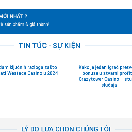
MỚI NHẤT ?
 về sản phẩm & giá thành!
TIN TỨC - SỰ KIỆN
dam ključnih razloga zašto
Kako je jedan igrač pretv
ati Westace Casino u 2024
bonuse u stvarni profit
Crazytower Casino – stu
slučaja
LÝ DO LỰA CHỌN CHÚNG TÔI