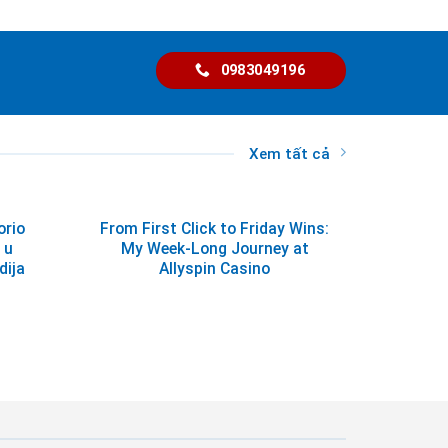
0983049196
Xem tất cả
orio
From First Click to Friday Wins:
 u
My Week‑Long Journey at
dija
Allyspin Casino