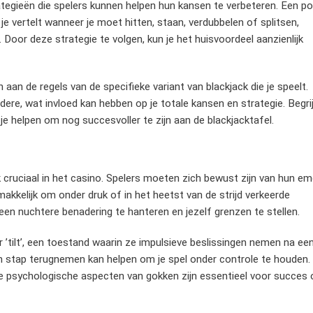
trategieën die spelers kunnen helpen hun kansen te verbeteren. Een po
 je vertelt wanneer je moet hitten, staan, verdubbelen of splitsen,
. Door deze strategie te volgen, kun je het huisvoordeel aanzienlijk
aan de regels van de specifieke variant van blackjack die je speelt.
re, wat invloed kan hebben op je totale kansen en strategie. Begri
e helpen om nog succesvoller te zijn aan de blackjacktafel.
 cruciaal in het casino. Spelers moeten zich bewust zijn van hun em
akkelijk om onder druk of in het heetst van de strijd verkeerde
een nuchtere benadering te hanteren en jezelf grenzen te stellen.
’tilt’, een toestand waarin ze impulsieve beslissingen nemen na ee
 stap terugnemen kan helpen om je spel onder controle te houden.
 de psychologische aspecten van gokken zijn essentieel voor succes 