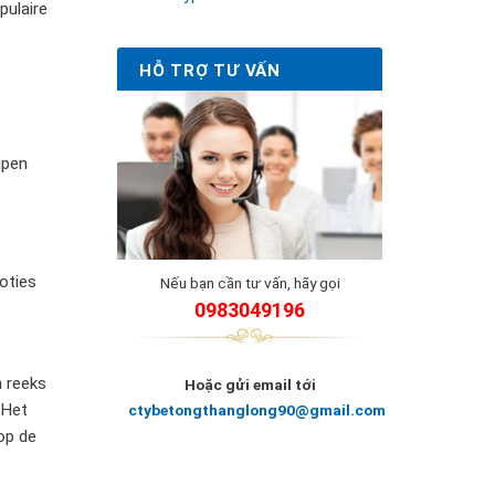
pulaire
HỖ TRỢ TƯ VẤN
jpen
oties
Nếu bạn cần tư vấn, hãy gọi
0983049196
n reeks
Hoặc gửi email tới
 Het
ctybetongthanglong90@gmail.com
op de